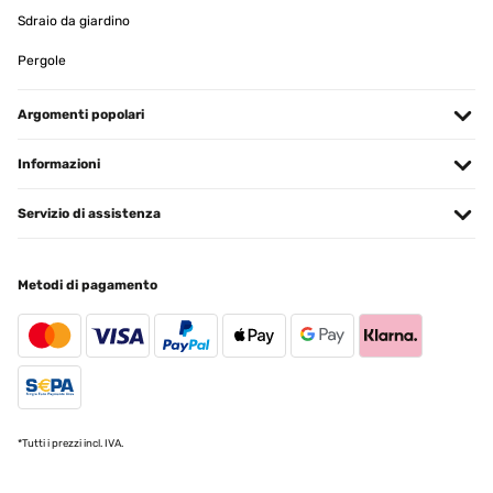
11/12/2024
Sdraio da giardino
Wie beschrieben
Pergole
Amazon-Benutzer
Argomenti popolari
Tradurre
Informazioni
VALUTAZIONE VERIFICATA
22/11/2024
Servizio di assistenza
Finalmente me compensan el valor por las molestias y dan la
opcion de devolverlo. Por ello subo mi valoracion ya que el servicio
postventa ha sido satisfactorio.Opinion original:Me gusta mucho y
Metodi di pagamento
estaba muy contento, pero dos meses despues de comprarlo
encontre rotas dos sujecciones, no se ni como se han roto y les dije
que suponia que habria sido el viento, a lo que me responden que
si se rompe por viendo no hay garantia... no se rick o me envían las
piezas defectuosas o que me devuelvan el dinero, pero si compras
algo asi lo ultimo que esperas es que se rompa solo y se limpien las
manos.Todo es metalico salvo estas piezas que son de
plastico.Gracias
*Tutti i prezzi incl. IVA.
Usuario/a de amazon
Tradurre