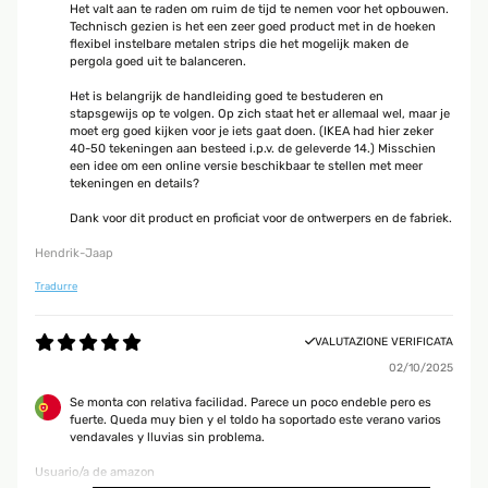
Het valt aan te raden om ruim de tijd te nemen voor het opbouwen.
Technisch gezien is het een zeer goed product met in de hoeken
flexibel instelbare metalen strips die het mogelijk maken de
pergola goed uit te balanceren.
Het is belangrijk de handleiding goed te bestuderen en
stapsgewijs op te volgen. Op zich staat het er allemaal wel, maar je
moet erg goed kijken voor je iets gaat doen. (IKEA had hier zeker
40-50 tekeningen aan besteed i.p.v. de geleverde 14.) Misschien
een idee om een online versie beschikbaar te stellen met meer
tekeningen en details?
Dank voor dit product en proficiat voor de ontwerpers en de fabriek.
Hendrik-Jaap
Tradurre
VALUTAZIONE VERIFICATA
02/10/2025
Se monta con relativa facilidad. Parece un poco endeble pero es
fuerte. Queda muy bien y el toldo ha soportado este verano varios
vendavales y lluvias sin problema.
Usuario/a de amazon