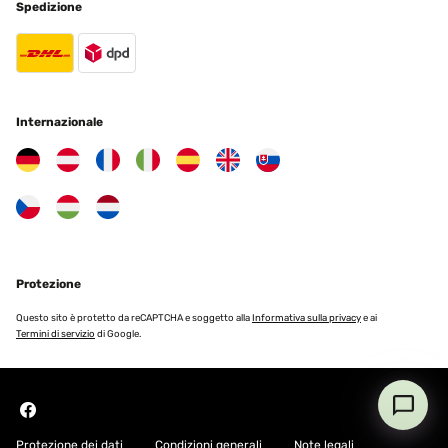
Spedizione
VALUTAZIONE VERIFICATA
16/08/2024
So im ganzen bin ich zufrieden, das Gestell hätte für das Geld
stabiler sein können. Erfüllt alles seinen Zweck.
Internazionale
Amazon-Benutzer
Tradurre
VALUTAZIONE VERIFICATA
01/08/2024
Protezione
Es war zwar eine Stange verbogen aber wir haben es dann etwas
bearbeitet und wieder hinbekommen.
Questo sito è protetto da reCAPTCHA e soggetto alla
Informativa sulla privacy
e ai
Termini di servizio
di Google.
Amazon-Benutzer
Tradurre
VALUTAZIONE VERIFICATA
18/07/2024
Protezione dei dati
Condizioni generali
Note legali