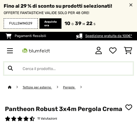
Fino al 29 % di sconto su prodotti selezionati!
OFFERTE FANTASTICHE VALIDE SOLO PER 48 ORE!
Acquista
10
39
22
FULLSWING29
O
M
S
ora
Pagamenti flessibili
Spedizione gratuita da 100€*
Tettoie per esterno
Pergole
Pantheon Robust 3x4m Pergola Crema
11 Valutazioni