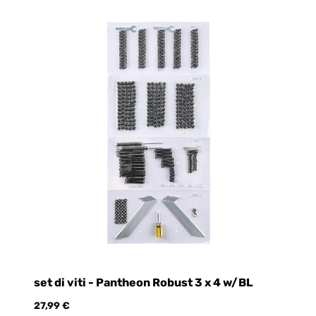
set di viti - Pantheon Robust 3 x 4 w/BL
t
27,99 €
73