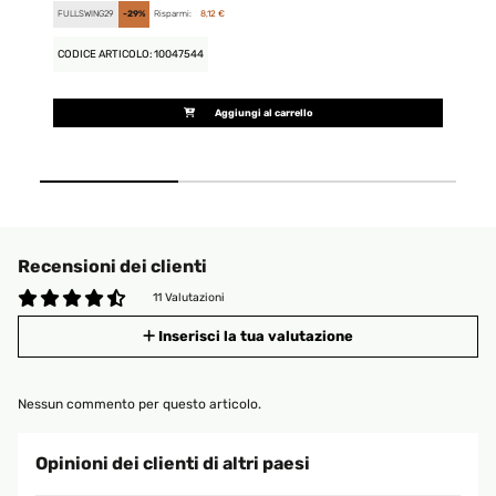
FULLSWING29
-29%
Risparmi:
8,12 €
FU
CODICE ARTICOLO: 10047544
CO
Aggiungi al carrello
Recensioni dei clienti
11 Valutazioni
Inserisci la tua valutazione
Nessun commento per questo articolo.
Opinioni dei clienti di altri paesi