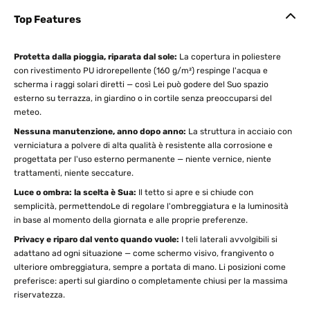
Top Features
Protetta dalla pioggia, riparata dal sole:
La copertura in poliestere
con rivestimento PU idrorepellente (160 g/m²) respinge l'acqua e
scherma i raggi solari diretti — così Lei può godere del Suo spazio
esterno su terrazza, in giardino o in cortile senza preoccuparsi del
meteo.
Nessuna manutenzione, anno dopo anno:
La struttura in acciaio con
verniciatura a polvere di alta qualità è resistente alla corrosione e
progettata per l'uso esterno permanente — niente vernice, niente
trattamenti, niente seccature.
Luce o ombra: la scelta è Sua:
Il tetto si apre e si chiude con
semplicità, permettendoLe di regolare l'ombreggiatura e la luminosità
in base al momento della giornata e alle proprie preferenze.
Privacy e riparo dal vento quando vuole:
I teli laterali avvolgibili si
adattano ad ogni situazione — come schermo visivo, frangivento o
ulteriore ombreggiatura, sempre a portata di mano. Li posizioni come
preferisce: aperti sul giardino o completamente chiusi per la massima
riservatezza.