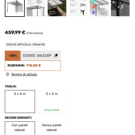
+3
459,99 €
(IVA inclusa)
CODICE ARTICOLO: 10046110
-25%
CODICE:
SALE25P
RISPARMI:
115,00 €
Termini di utilizzo
TAGLIA:
3 x 4 m
3 x 3 m
Disponibile
DESIGN VARIANTI:
Con pareti
Senza pareti
laterali
laterali