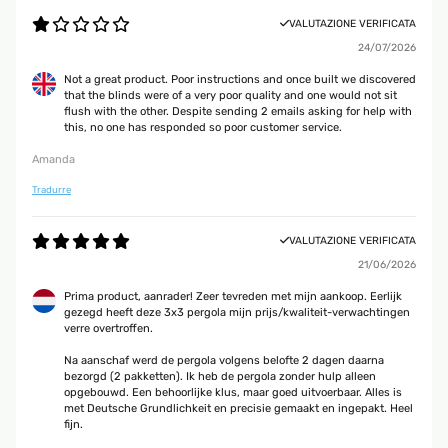
VALUTAZIONE VERIFICATA
24/07/2026
Not a great product. Poor instructions and once built we discovered
that the blinds were of a very poor quality and one would not sit
flush with the other. Despite sending 2 emails asking for help with
this, no one has responded so poor customer service.
Amanda
Tradurre
VALUTAZIONE VERIFICATA
21/06/2026
Prima product, aanrader! Zeer tevreden met mijn aankoop. Eerlijk
gezegd heeft deze 3x3 pergola mijn prijs/kwaliteit-verwachtingen
verre overtroffen.
Na aanschaf werd de pergola volgens belofte 2 dagen daarna
bezorgd (2 pakketten). Ik heb de pergola zonder hulp alleen
opgebouwd. Een behoorlijke klus, maar goed uitvoerbaar. Alles is
met Deutsche Grundlichkeit en precisie gemaakt en ingepakt. Heel
fijn.