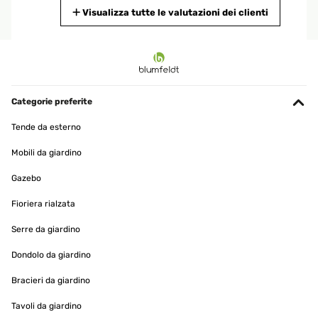
Tradurre
Visualizza tutte le valutazioni dei clienti
VALUTAZIONE VERIFICATA
08/06/2025
Article suffisanment solide la bâche protège très bien le seul soucis
c est le montage qui est quand même assez complexe...
Categorie preferite
Utilisateur d'Amazon
Tende da esterno
Tradurre
Mobili da giardino
Gazebo
VALUTAZIONE VERIFICATA
01/05/2025
Fioriera rialzata
Leicht aufzubauen, sehr stabil, wir sind super zufrieden.
Serre da giardino
Ina
Dondolo da giardino
Tradurre
Bracieri da giardino
Tavoli da giardino
VALUTAZIONE VERIFICATA