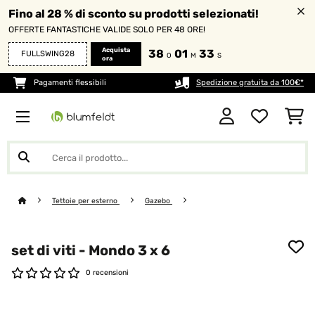
Fino al 28 % di sconto su prodotti selezionati!
OFFERTE FANTASTICHE VALIDE SOLO PER 48 ORE!
Acquista
38
01
33
FULLSWING28
O
M
S
ora
Pagamenti flessibili
Spedizione gratuita da 100€*
Tettoie per esterno
Gazebo
set di viti - Mondo 3 x 6
0 recensioni