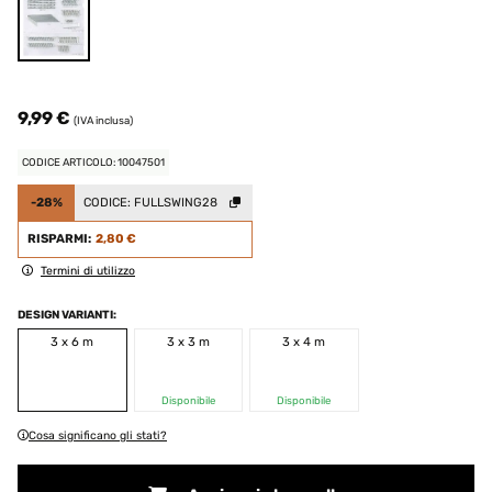
9,99 €
(IVA inclusa)
CODICE ARTICOLO: 10047501
-28%
CODICE:
FULLSWING28
RISPARMI:
2,80 €
Termini di utilizzo
DESIGN VARIANTI:
3 x 6 m
3 x 3 m
3 x 4 m
Disponibile
Disponibile
Cosa significano gli stati?