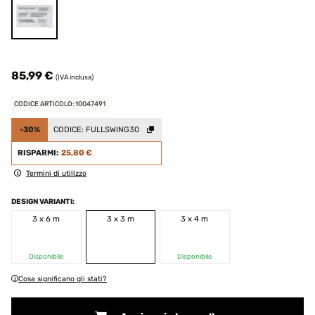
85,99 €
(IVA inclusa)
CODICE ARTICOLO: 10047491
-30%
CODICE:
FULLSWING30
RISPARMI:
25,80 €
Termini di utilizzo
DESIGN VARIANTI:
3 x 6 m
3 x 3 m
3 x 4 m
Disponibile
Disponibile
Cosa significano gli stati?