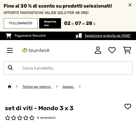
Fino al 30 % di sconto su prodotti selezionati!
OFFERTE FANTASTICHE VALIDE SOLO PER 48 ORE!
Acquista
02
07
28
FULLSWING30
O
M
S
ora
Pagamenti flessibili
Spedizione gratuita da 100€*
Tettoie per esterno
Gazebo
set di viti - Mondo 3 x 3
0 recensioni