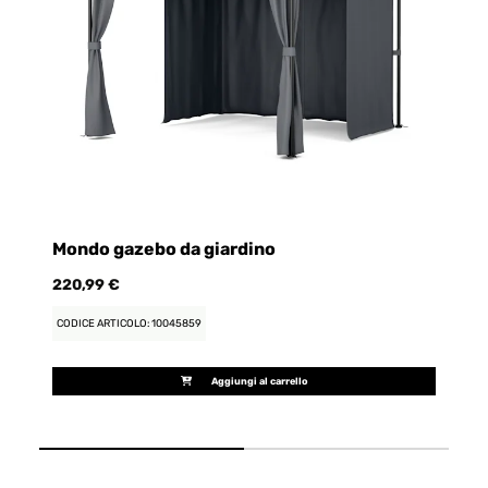
Mondo gazebo da giardino
M
220,99 €
24
CODICE ARTICOLO: 10045859
CO
Aggiungi al carrello