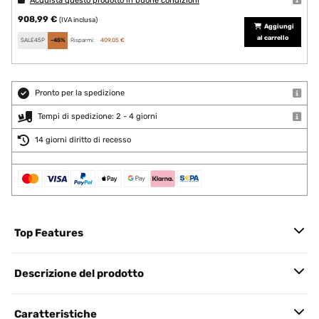
Acquista questo prodotto in buone condizioni
908,99 €
(IVA inclusa)
Aggiungi
al carrello
SALE45P
-45%
Risparmi:
409,05 €
Pronto per la spedizione
Tempi di spedizione: 2 - 4 giorni
14 giorni diritto di recesso
Top Features
Descrizione del prodotto
Caratteristiche