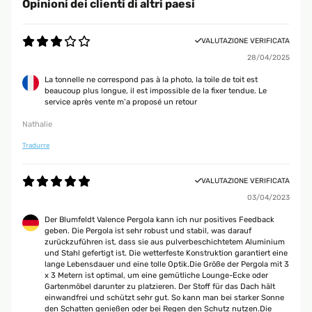
Opinioni dei clienti di altri paesi
VALUTAZIONE VERIFICATA
28/04/2025
La tonnelle ne correspond pas à la photo, la toile de toit est
beaucoup plus longue, il est impossible de la fixer tendue. Le
service après vente m’a proposé un retour
Nathalie
Tradurre
VALUTAZIONE VERIFICATA
03/04/2023
Der Blumfeldt Valence Pergola kann ich nur positives Feedback
geben. Die Pergola ist sehr robust und stabil, was darauf
zurückzuführen ist, dass sie aus pulverbeschichtetem Aluminium
und Stahl gefertigt ist. Die wetterfeste Konstruktion garantiert eine
lange Lebensdauer und eine tolle Optik.Die Größe der Pergola mit 3
x 3 Metern ist optimal, um eine gemütliche Lounge-Ecke oder
Gartenmöbel darunter zu platzieren. Der Stoff für das Dach hält
einwandfrei und schützt sehr gut. So kann man bei starker Sonne
den Schatten genießen oder bei Regen den Schutz nutzen.Die