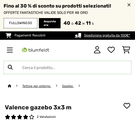
Fino al 30 % di sconto su prodotti selezionati!
OFFERTE FANTASTICHE VALIDE SOLO PER 48 ORE!
Acquista
40
42
10
FULLSWING30
O
M
S
ora
Pagamenti flessibili
Spedizione gratuita da 100€*
Tettoie per esterno
Gazebo
Valence gazebo 3x3 m
2 Valutazioni