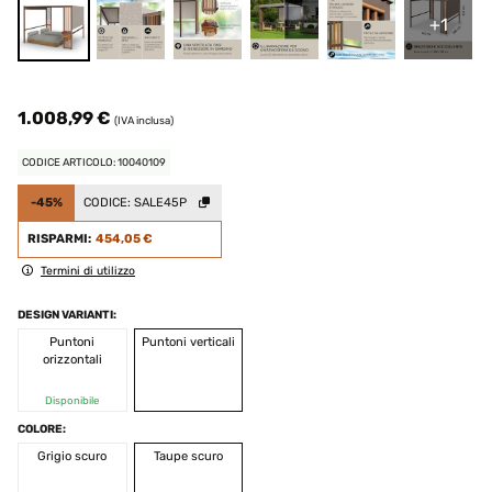
+1
1.008,99 €
(IVA inclusa)
CODICE ARTICOLO: 10040109
-45%
CODICE:
SALE45P
RISPARMI:
454,05 €
Termini di utilizzo
DESIGN VARIANTI:
Puntoni
Puntoni verticali
orizzontali
Disponibile
COLORE:
Grigio scuro
Taupe scuro