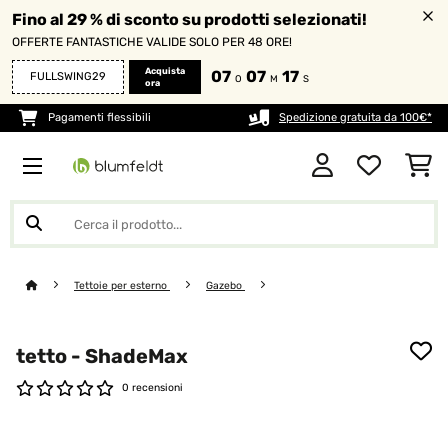
Fino al 29 % di sconto su prodotti selezionati!
OFFERTE FANTASTICHE VALIDE SOLO PER 48 ORE!
Acquista
07
07
17
FULLSWING29
O
M
S
ora
Pagamenti flessibili
Spedizione gratuita da 100€*
Tettoie per esterno
Gazebo
tetto - ShadeMax
0 recensioni