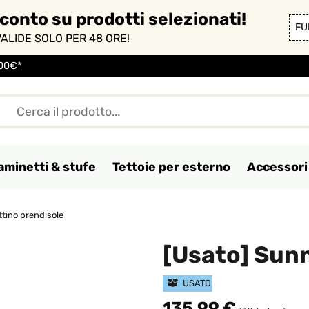
sconto su prodotti selezionati!
FU
ALIDE SOLO PER 48 ORE!
100€*
aminetti & stufe
Tettoie per esterno
Accessori 
ttino prendisole
[Usato] Sunn
USATO
135,99 €