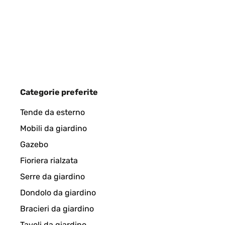
Entspricht den Erfordernissen und Erwartungen!
Amazon-Benutzer
VALUTAZIONE VERIFICATA
25/03/202
Categorie preferite
Schnell geliefert, einfache Konstruktion und beq
Tende da esterno
Mobili da giardino
Amazon-Benutzer
Gazebo
Fioriera rialzata
VALUTAZIONE VERIFICATA
27/09/2023
Serre da giardino
Dondolo da giardino
L’ho sfruttato al massimo tutta estate. È una droga 
Bracieri da giardino
recensioni dove si lamentano che il prodotto è arriv
attimo. E compatto e leggero ma di ottimo fattura.
Tavoli da giardino