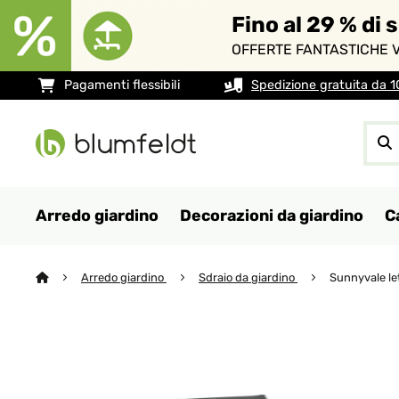
Fino al 29 % di 
OFFERTE FANTASTICHE V
Pagamenti flessibili
Spedizione gratuita da 
Arredo giardino
Decorazioni da giardino
C
Arredo giardino
Sdraio da giardino
Sunnyvale le