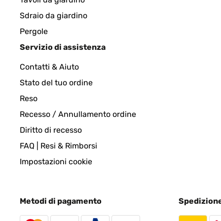
Sdraio da giardino
Utente Amazon
Pergole
Servizio di assistenza
VALUTAZIONE VERIFICATA
03/09/2023
Contatti & Aiuto
Stato del tuo ordine
Bequeme Liege und schnelle Lieferung Super Lieg
Reso
Recesso / Annullamento ordine
Amazon-Benutzer
Diritto di recesso
FAQ | Resi & Rimborsi
VALUTAZIONE VERIFICATA
03/09/2023
Impostazioni cookie
Super Liege, bequem, schnelle Lieferung
Metodi di pagamento
Spedizion
Amazon-Benutzer