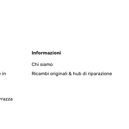
Tradurre
Informazioni
Chi siamo
 in
Ricambi originali & hub di riparazione
Tradurre
rrazza
le da montare niente di complicato. Ho letto alcuni
 mostra va usato. Per aprire e chiuderla ci metti un