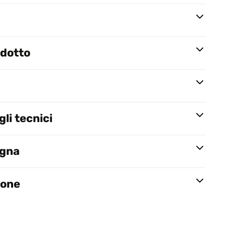
odotto
li tecnici
egna
ione