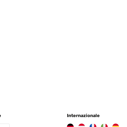
e, bequem, schnelle Lieferung
e
Internazionale