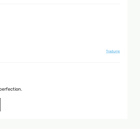
Tradurre
perfection.
Tradurre