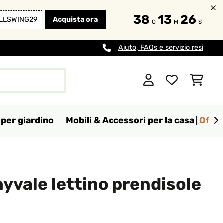
38
13
25
LLSWING29
Acquista ora
O
M
S
Aiuto, FAQs e servizio resi
per giardino
Mobili & Accessori per la casa
Offer
yvale lettino prendisole