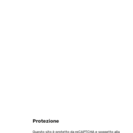
Tradurre
Tradurre
Protezione
Tradurre
Questo sito è protetto da reCAPTCHA e soggetto alla