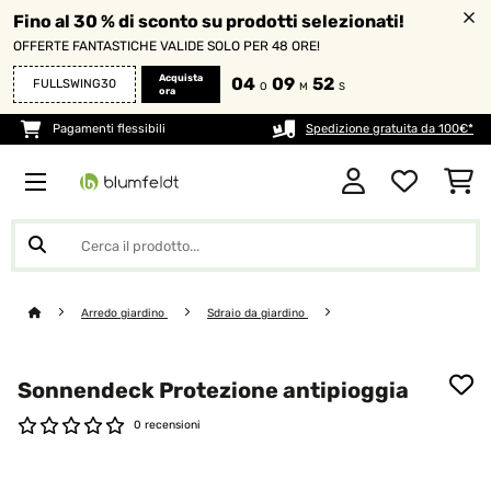
Fino al 30 % di sconto su prodotti selezionati!
OFFERTE FANTASTICHE VALIDE SOLO PER 48 ORE!
Acquista
04
09
52
FULLSWING30
O
M
S
ora
Pagamenti flessibili
Spedizione gratuita da 100€*
Arredo giardino
Sdraio da giardino
Sonnendeck Protezione antipioggia
0 recensioni