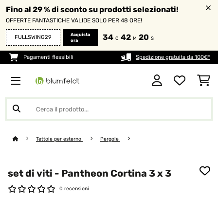
Fino al 29 % di sconto su prodotti selezionati!
OFFERTE FANTASTICHE VALIDE SOLO PER 48 ORE!
Acquista
34
42
20
FULLSWING29
O
M
S
ora
Pagamenti flessibili
Spedizione gratuita da 100€*
Tettoie per esterno
Pergole
set di viti - Pantheon Cortina 3 x 3
0 recensioni