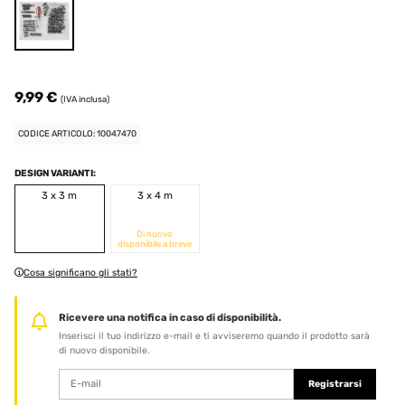
9,99 €
(IVA inclusa)
CODICE ARTICOLO: 10047470
DESIGN VARIANTI:
3 x 3 m
3 x 4 m
Di nuovo
disponibile a breve
Cosa significano gli stati?
Ricevere una notifica in caso di disponibilità.
Inserisci il tuo indirizzo e-mail e ti avviseremo quando il prodotto sarà
di nuovo disponibile.
Registrarsi