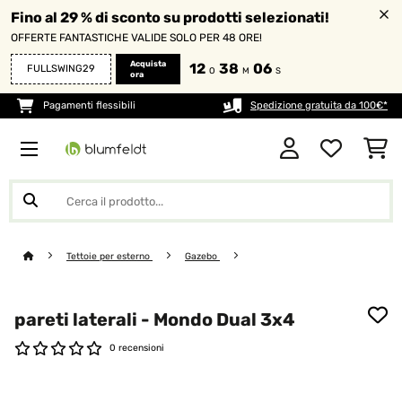
Fino al 29 % di sconto su prodotti selezionati!
OFFERTE FANTASTICHE VALIDE SOLO PER 48 ORE!
Acquista
12
38
06
FULLSWING29
O
M
S
ora
Pagamenti flessibili
Spedizione gratuita da 100€*
Tettoie per esterno
Gazebo
pareti laterali - Mondo Dual 3x4
0 recensioni