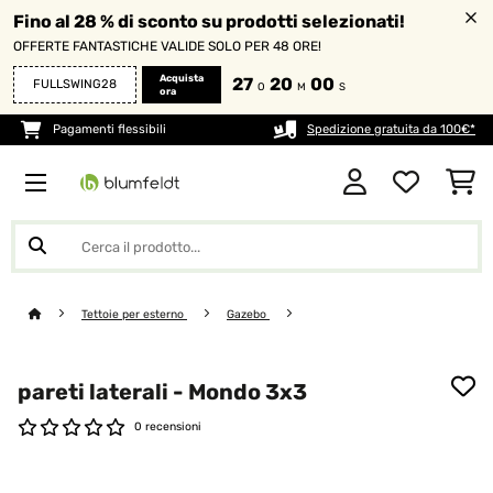
Fino al 28 % di sconto su prodotti selezionati!
OFFERTE FANTASTICHE VALIDE SOLO PER 48 ORE!
Acquista
27
19
59
FULLSWING28
O
M
S
ora
Pagamenti flessibili
Spedizione gratuita da 100€*
Tettoie per esterno
Gazebo
pareti laterali - Mondo 3x3
0 recensioni