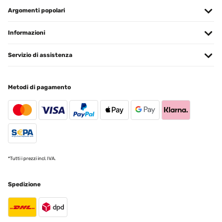
Amazon-Benutzer
Argomenti popolari
Tradurre
Informazioni
VALUTAZIONE VERIFICATA
22/11/2024
Servizio di assistenza
Finalmente me compensan el valor por las molestias y dan la
opcion de devolverlo. Por ello subo mi valoracion ya que el servicio
postventa ha sido satisfactorio.Opinion original:Me gusta mucho y
Metodi di pagamento
estaba muy contento, pero dos meses despues de comprarlo
encontre rotas dos sujecciones, no se ni como se han roto y les dije
que suponia que habria sido el viento, a lo que me responden que
si se rompe por viendo no hay garantia... no se rick o me envían las
piezas defectuosas o que me devuelvan el dinero, pero si compras
algo asi lo ultimo que esperas es que se rompa solo y se limpien las
manos.Todo es metalico salvo estas piezas que son de
plastico.Gracias
*Tutti i prezzi incl. IVA.
Usuario/a de amazon
Tradurre
Spedizione
VALUTAZIONE VERIFICATA
16/08/2024