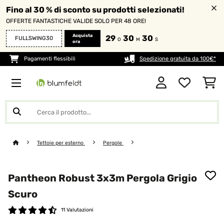
Fino al 30 % di sconto su prodotti selezionati!
OFFERTE FANTASTICHE VALIDE SOLO PER 48 ORE!
Acquista
29
30
29
FULLSWING30
O
M
S
ora
Pagamenti flessibili
Spedizione gratuita da 100€*
Tettoie per esterno
Pergole
Pantheon Robust 3x3m Pergola Grigio
Scuro
11 Valutazioni