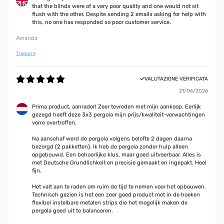
that the blinds were of a very poor quality and one would not sit
flush with the other. Despite sending 2 emails asking for help with
this, no one has responded so poor customer service.
Amanda
Tradurre
VALUTAZIONE VERIFICATA
21/06/2026
Prima product, aanrader! Zeer tevreden met mijn aankoop. Eerlijk
gezegd heeft deze 3x3 pergola mijn prijs/kwaliteit-verwachtingen
verre overtroffen.
Na aanschaf werd de pergola volgens belofte 2 dagen daarna
bezorgd (2 pakketten). Ik heb de pergola zonder hulp alleen
opgebouwd. Een behoorlijke klus, maar goed uitvoerbaar. Alles is
met Deutsche Grundlichkeit en precisie gemaakt en ingepakt. Heel
fijn.
Het valt aan te raden om ruim de tijd te nemen voor het opbouwen.
Technisch gezien is het een zeer goed product met in de hoeken
flexibel instelbare metalen strips die het mogelijk maken de
pergola goed uit te balanceren.