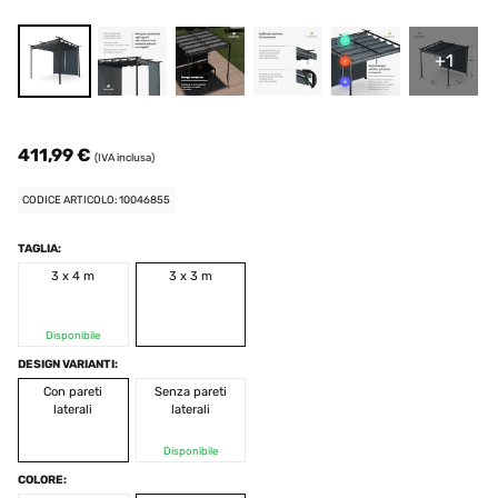
+1
411,99 €
(IVA inclusa)
CODICE ARTICOLO: 10046855
TAGLIA:
3 x 4 m
3 x 3 m
Disponibile
DESIGN VARIANTI:
Con pareti
Senza pareti
laterali
laterali
Disponibile
COLORE: