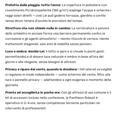
Protetta dalla pioggia, tutto l'anno:
La copertura in poliestere con
rivestimento PU idrorepellente (160 g/m²) respinge l'acqua e scherma i
raggi solari diretti — così Lei può godersi terrazza, giardino o cortile
senza dover tenere d'occhio le previsioni del tempo.
Struttura che non chiede nulla in cambio:
La verniciatura a polvere
dello scheletro in acciaio forma una barriera permanente contro la
corrosione e gli agenti atmosferici — niente ritocchi di vernice, niente
trattamenti stagionali, solo anni di stabilità senza pensieri.
Luce o ombra: decide Lei:
Il tetto si apre e si chiude in pochi gesti,
permettendoLe di dosare luce naturale e ombra in base all'ora del
giorno o alla stagione, senza bisogno di attrezzi.
Privacy e riparo dal vento, quando lo desidera:
I teli laterali avvolgibili
si regolano in modo indipendente — come schermo dal vento, filtro alla
luce o pannello privacy — adattandosi a ogni esigenza e momento della
giornata.
Pronta ad accoglierLa in poche ore:
Con gli attrezzi di uso comune e il
kit di accessori incluso nella confezione, la Pantheon Robust è
operativa in 2–4 ore, senza competenze tecniche particolari né
intervento di professionisti.