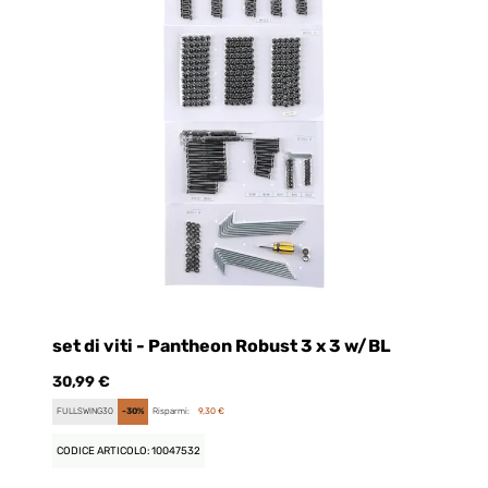
set di viti - Pantheon Robust 3 x 3 w/BL
t
30,99 €
85
FULLSWING30
-30%
Risparmi:
9,30 €
FU
CODICE ARTICOLO: 10047532
CO