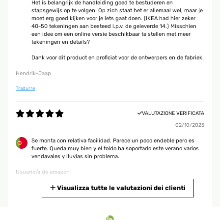
Het is belangrijk de handleiding goed te bestuderen en
stapsgewijs op te volgen. Op zich staat het er allemaal wel, maar je
moet erg goed kijken voor je iets gaat doen. (IKEA had hier zeker
40-50 tekeningen aan besteed i.p.v. de geleverde 14.) Misschien
een idee om een online versie beschikbaar te stellen met meer
tekeningen en details?
Dank voor dit product en proficiat voor de ontwerpers en de fabriek.
Hendrik-Jaap
Tradurre
VALUTAZIONE VERIFICATA
02/10/2025
Se monta con relativa facilidad. Parece un poco endeble pero es
fuerte. Queda muy bien y el toldo ha soportado este verano varios
vendavales y lluvias sin problema.
Usuario/a de amazon
Tradurre
Visualizza tutte le valutazioni dei clienti
VALUTAZIONE VERIFICATA