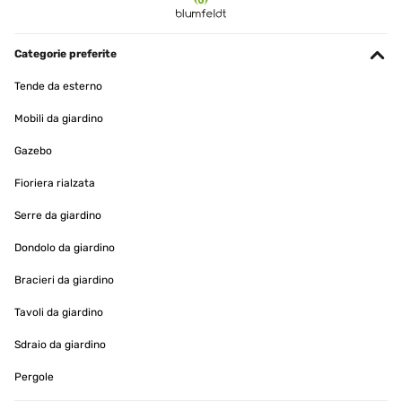
08/06/2025
Article suffisanment solide la bâche protège très bien le seul soucis
c est le montage qui est quand même assez complexe...
Categorie preferite
Utilisateur d'Amazon
Tende da esterno
Tradurre
Mobili da giardino
Gazebo
VALUTAZIONE VERIFICATA
01/05/2025
Fioriera rialzata
Leicht aufzubauen, sehr stabil, wir sind super zufrieden.
Serre da giardino
Ina
Dondolo da giardino
Tradurre
Bracieri da giardino
Tavoli da giardino
VALUTAZIONE VERIFICATA
11/12/2024
Sdraio da giardino
Wie beschrieben
Pergole