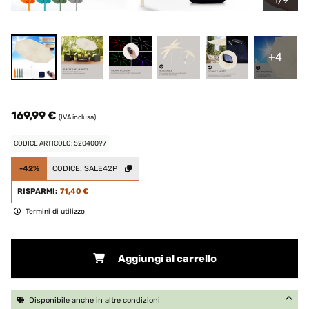
1/9
+4
169,99 €
(IVA inclusa)
CODICE ARTICOLO: 52040097
-42%
CODICE:
SALE42P
RISPARMI:
71,40 €
Termini di utilizzo
Aggiungi al carrello
Disponibile anche in altre condizioni