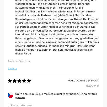
höhenverstellbar, sehr schade) ist er bei Wind schon anfällig und
wackelt oben in Höhe der Streben ziemlich heftig. Daher bei
aufkommenden Wind zumachen. 1 Minuspunkt für die
Instabilität.Aber das Licht reißt es wieder raus. 5 Farben einzeln
auswählbar oder als Farbwechsel (siehe Video). Jetzt an den
Sonnentagen leuchtet der Schirm den ganzen Abend. Der Knopf ist
an der Schirmstange dran oder man schaltet mit der mitgelieferten
FB. Perfekt.Einziger Liefer-Mangel:Es fehlte die Schutzhülle. Die
Meldung an den Verkäufer wurde sehr zügig beantwortet. Leider
kann diese nicht nachgeschickt werden, jedoch wurde mir ein
Rabatt angeboten. Den habe ich angenommen, zügig erhalten und
eine supertolle Hülle bei einem anderen Verkäufer gekauft.Ich bin‘s
soweit zufrieden. Ausgesucht habe ich mir grün. Das Grün kann
man als maigrün bezeichnen. Der Schirmstock ist ebenfalls in
dieser Farbe.
Amazon-Benutzer
Tradurre
VALUTAZIONE VERIFICATA
27/06/2023
On l'a depuis plusieus mois et la qualité est bonne. On en est très
content.
Utilisateur d'Amazon