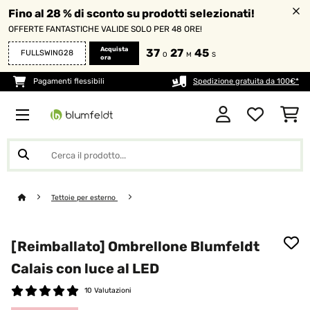
Fino al 28 % di sconto su prodotti selezionati!
OFFERTE FANTASTICHE VALIDE SOLO PER 48 ORE!
Acquista
37
27
44
FULLSWING28
O
M
S
ora
Pagamenti flessibili
Spedizione gratuita da 100€*
Tettoie per esterno
[Reimballato] Ombrellone Blumfeldt
Calais con luce al LED
10 Valutazioni