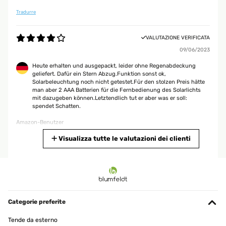
Tradurre
VALUTAZIONE VERIFICATA
09/06/2023
Heute erhalten und ausgepackt, leider ohne Regenabdeckung
geliefert. Dafür ein Stern Abzug.Funktion sonst ok,
Solarbeleuchtung noch nicht getestet.Für den stolzen Preis hätte
man aber 2 AAA Batterien für die Fernbedienung des Solarlichts
mit dazugeben können.Letztendlich tut er aber was er soll:
spendet Schatten.
Amazon-Benutzer
Tradurre
Visualizza tutte le valutazioni dei clienti
VALUTAZIONE VERIFICATA
02/06/2023
Je suis entièrement satisfait de mon achat avec ce parasol hyper
pratique et de très bonne qualité en plus l'avantage avec ce parasol
Categorie preferite
en début de nuit il s'éclaire et je trouve cela hyper pratique et très
convivial
Tende da esterno