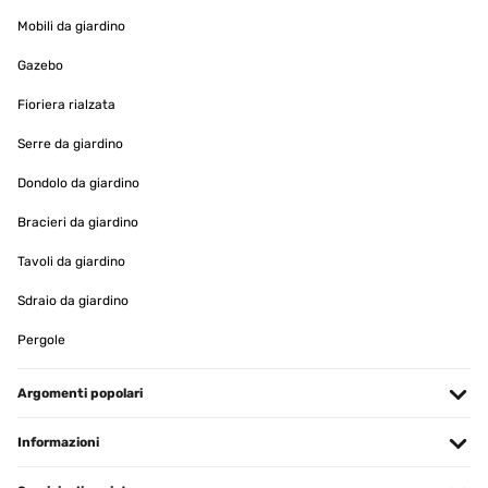
Utilisateur d'Amazon
Mobili da giardino
Tradurre
Gazebo
VALUTAZIONE VERIFICATA
Fioriera rialzata
01/06/2023
Serre da giardino
L’ombrellone è bellissimo e molto scenografico quando si
accendono le luci. Prodotto veramente bello e funzionale e
Dondolo da giardino
sopratutto leggero e facile da assemblare. è resistente e le luci
vanno bene anche per mangiare al buio dove non arriva
Bracieri da giardino
l’illuminazione di casa. Io l’ho messo in terrazzo dove in estate
batte il sole dalle 10 al tramonto, e devo dirvi che il pannello viene
Tavoli da giardino
alimentato alla grande inoltre ha diverse inclinazioni e questo mi
permette di sfruttare l’ombra il più possibile. non ho acquistato la
Sdraio da giardino
base in quanto è stato posizionato al centro del tavolo ma ho visto
che volendo si può comprare a parte. L’ombrellone ha anche un
telecomando che serve per poter cambiare il colore delle luci.
Pergole
Utente Amazon
Argomenti popolari
Tradurre
Informazioni
VALUTAZIONE VERIFICATA
29/05/2023