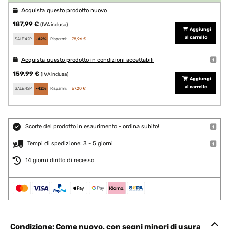
Acquista questo prodotto nuovo
187,99 €
(IVA inclusa)
Aggiungi
al carrello
SALE42P
-42%
Risparmi:
78,96 €
Acquista questo prodotto in condizioni accettabili
159,99 €
(IVA inclusa)
Aggiungi
al carrello
SALE42P
-42%
Risparmi:
67,20 €
Scorte del prodotto in esaurimento - ordina subito!
Tempi di spedizione: 3 - 5 giorni
14 giorni diritto di recesso
Condizione: Come nuovo, con segni minori di usura