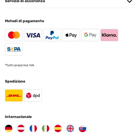
Servizio di assistenza
La sombrilla con luces nocturnas cambia las reglas del juego para
cualquiera que busque el refugio perfecto al aire libre. Con su
amplia capota, esta sombrilla de jardín proporciona una protección
Metodi di pagamento
solar excepcional durante el día. Pero lo que realmente lo distingue
es su encantadora transformación nocturna.Alimentadas por
paneles solares, las luces LED en la parte superior y en el interior
de la sombrilla se cargan durante el día, lo que le permite disfrutar
de su abrazo luminoso una vez que desciende el crepúsculo.Puede
modificar sin esfuerzo el ángulo y la altura de su posición, lo que
garantiza una protección solar óptima sin importar el baile en
constante cambio del sol en el cielo.
*Tutti i prezzi incl. IVA.
Usuario/a de amazon
Tradurre
Spedizione
VALUTAZIONE VERIFICATA
21/05/2023
Der Sonnenschirm mit LED-Beleuchtung und Solarfunktion ist
fantastisch! Die LED-Beleuchtung schafft eine wunderschöne
Internazionale
Atmosphäre und wird durch Solarenergie betrieben. Der Schirm
bietet ausgezeichneten UV-Schutz, ist einfach aufzubauen und
robust. Er ist zudem stilvoll und umweltfreundlich. Absolut
empfehlenswert!