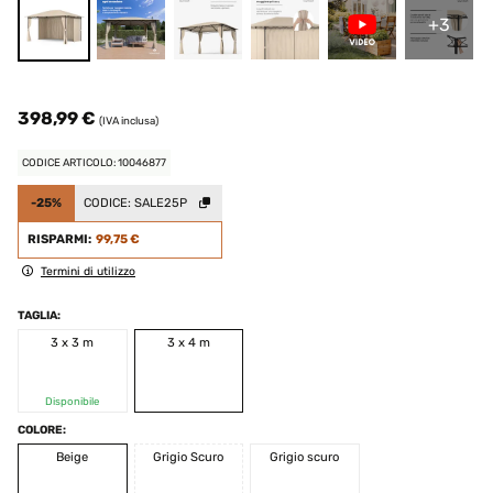
+3
398,99 €
(IVA inclusa)
CODICE ARTICOLO: 10046877
-25%
CODICE:
SALE25P
RISPARMI:
99,75 €
Termini di utilizzo
TAGLIA:
3 x 3 m
3 x 4 m
Disponibile
COLORE:
Beige
Grigio Scuro
Grigio scuro