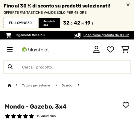
Fino al 30 % di sconto su prodotti selezionati!
OFFERTE FANTASTICHE VALIDE SOLO PER 48 ORE!
Acquista
32
42
19
FULLSWING30
O
M
S
ora
Pagamenti flessibili
Spedizione gratuita da 100€*
Tettoie per esterno
Gazebo
Mondo - Gazebo, 3x4
15 Valutazioni