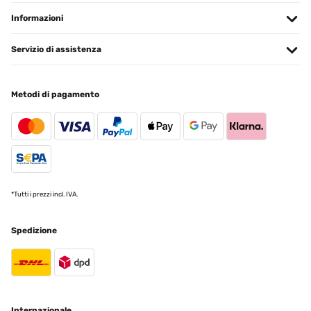
Mein Dach hat nicht perfekt gepasst, musste etwas improvisieren.
Informazioni
Susanne
Tradurre
Servizio di assistenza
VALUTAZIONE VERIFICATA
Metodi di pagamento
07/09/2024
Hallo,Ich habe dieses Pavillon für unsere Dachterrasse als
Sonnenschutz gekauft.Ich hatte bei dem Preis etwas Sorge, das es
von der Qualität nicht viel her gibt.Aber schon beim Aufbau war ich
doch sehr positiv überrascht, wie stabil doch alles ist.Das
zusammensetzen war einfach, muss aber umbedingt zu zweit
gemacht werden.Ich habe mir zur Sicherheit noch die
Beschwerungsfüße gekauft und mit denen zusammen ist es sehr
*Tutti i prezzi incl. IVA.
Windfest. Allerdings nehmen wir den Dachbezug immer ab, um auf
Nummer sicher zu gehen.Ich wünsche allen Käufern viel Spaß
damit.
Spedizione
Amazon-Benutzer
Tradurre
VALUTAZIONE VERIFICATA
Internazionale