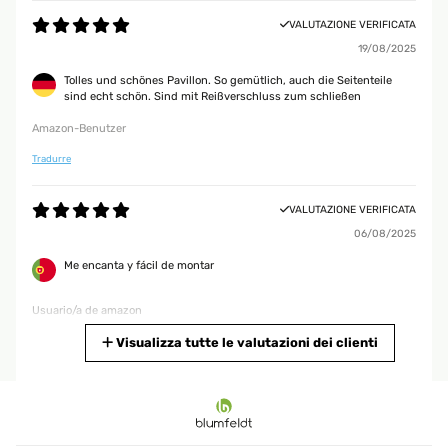
VALUTAZIONE VERIFICATA
19/08/2025
Tolles und schönes Pavillon. So gemütlich, auch die Seitenteile
sind echt schön. Sind mit Reißverschluss zum schließen
Amazon-Benutzer
Tradurre
VALUTAZIONE VERIFICATA
06/08/2025
Me encanta y fácil de montar
Usuario/a de amazon
Tradurre
Visualizza tutte le valutazioni dei clienti
VALUTAZIONE VERIFICATA
26/07/2025
Es ist ein stabiles, gutaussehendes Pavillon, es ließ sich leicht