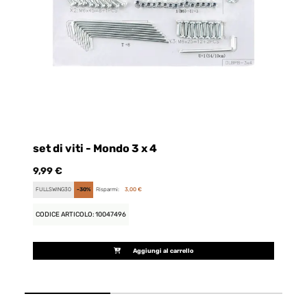
set di viti - Mondo 3 x 4
9,99 €
66
FULLSWING30
-30%
Risparmi:
3,00 €
CO
CODICE ARTICOLO: 10047496
Aggiungi al carrello