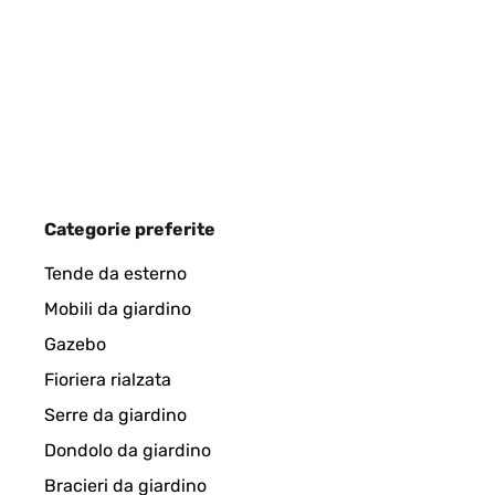
Very quick delivery, good price, good quality and we
Amazon-Benutzer
VALUTAZIONE VERIFICATA
06/06/202
Categorie preferite
Really impressed with the quality of this mirror esp
Tende da esterno
Mobili da giardino
Amazon user
Gazebo
Fioriera rialzata
VALUTAZIONE VERIFICATA
06/06/202
Serre da giardino
Dondolo da giardino
Really impressed with the quality of this mirror esp
Bracieri da giardino