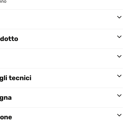
anno
odotto
li tecnici
egna
ione