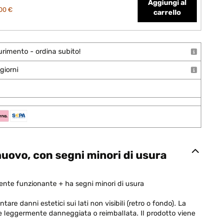
Aggiungi al
00 €
carrello
urimento - ordina subito!
giorni
uovo, con segni minori di usura
nte funzionante + ha segni minori di usura
are danni estetici sui lati non visibili (retro o fondo). La
e leggermente danneggiata o reimballata. Il prodotto viene