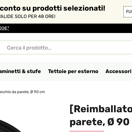
sconto su prodotti selezionati!
FU
ALIDE SOLO PER 48 ORE!
100€*
aminetti & stufe
Tettoie per esterno
Accessori 
ecchio da parete, Ø 90 cm
[Reimballato
parete, Ø 90