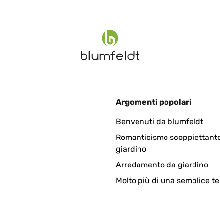
 love it !
0
Argomenti popolari
ecially for the price. Fab service and delivery was fast.
Benvenuti da blumfeldt
Romanticismo scoppiettante
giardino
Arredamento da giardino
Molto più di una semplice te
0
ecially for the price. Fab service and delivery was fast.