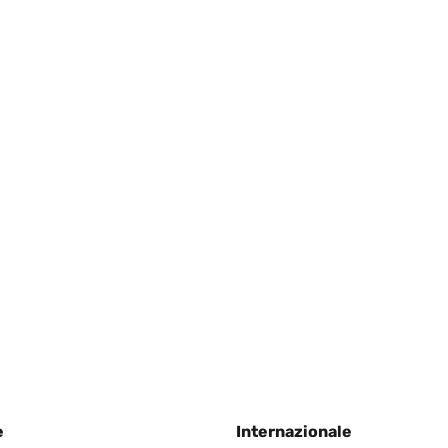
0
 money and looks really good up on the wall. Easy to hand and relati
 really quickly and packaged well.
e
Internazionale