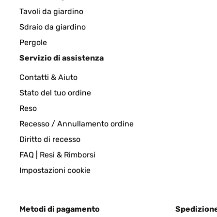
Tavoli da giardino
Amazon-Benutzer
Sdraio da giardino
Pergole
VALUTAZIONE VERIFICATA
28/02/202
Servizio di assistenza
Contatti & Aiuto
Really happy with this mirror. It’s great value for
Stato del tuo ordine
Reso
Amazon-Benutzer
Recesso / Annullamento ordine
Diritto di recesso
VALUTAZIONE VERIFICATA
17/10/2019
FAQ | Resi & Rimborsi
Really lovely mirror, perfect for my hall. Delivered
Impostazioni cookie
Amazon-Benutzer
Metodi di pagamento
Spedizion