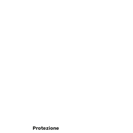
Tradurre
vely lightweight I couldn’t be happier
Tradurre
Tradurre
Protezione