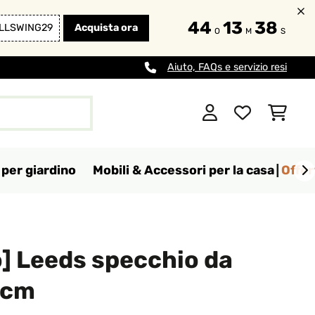
44
13
36
LLSWING29
Acquista ora
O
M
S
Aiuto, FAQs e servizio resi
per giardino
Mobili & Accessori per la casa
Offer
] Leeds specchio da
 cm