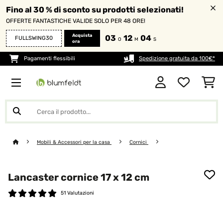
Fino al 30 % di sconto su prodotti selezionati!
OFFERTE FANTASTICHE VALIDE SOLO PER 48 ORE!
Acquista
03
12
04
FULLSWING30
O
M
S
ora
Pagamenti flessibili
Spedizione gratuita da 100€*
Mobili & Accessori per la casa
Cornici
Lancaster cornice 17 x 12 cm
51 Valutazioni