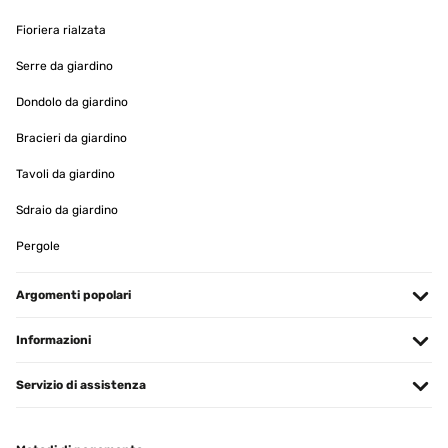
12/02/2024
Fioriera rialzata
Parfait pour un intérieur shabby chic. Belles finitions !
Serre da giardino
Utilisateur d'Amazon
Dondolo da giardino
Tradurre
Bracieri da giardino
Tavoli da giardino
VALUTAZIONE VERIFICATA
02/02/2024
Sdraio da giardino
convient parfaitement pour ma cuisine qui est blanche en partie.
Pergole
Le cadre donne un aspect moderne et antique en même temps. J'ai
mis une photo en couleur et cela donne très bien. qualité-prix rien
à critiquer. Josée-Marie Belgique
Argomenti popolari
Utilisateur d'Amazon
Informazioni
Tradurre
Servizio di assistenza
VALUTAZIONE VERIFICATA
19/10/2023