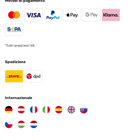
Metodi di pagamento
I was pleased with the appearance and quality of this picture frame
but unfortunately it's not the size that was stated. It's listed as
being 5×7 inches but the frame that I received actually measures
6,1/4 x 8,1/4 inches.
Amazon-Benutzer
Tradurre
*Tutti i prezzi incl. IVA.
VALUTAZIONE VERIFICATA
20/05/2023
Spedizione
Soddisfatta! L'articolo dal colore azzurro turchese ad effetto
anticato si presenta molto bene
Utente Amazon
Tradurre
Internazionale
VALUTAZIONE VERIFICATA
30/03/2023
Used for my free motion embroidery.