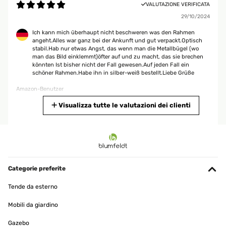
VALUTAZIONE VERIFICATA
29/10/2024
Ich kann mich überhaupt nicht beschweren was den Rahmen
angeht.Alles war ganz bei der Ankunft und gut verpackt.Optisch
stabil.Hab nur etwas Angst, das wenn man die Metallbügel (wo
man das Bild einklemmt)öfter auf und zu macht, das sie brechen
könnten Ist bisher nicht der Fall gewesen.Auf jeden Fall ein
schöner Rahmen.Habe ihn in silber-weiß bestellt.Liebe Grüße
Amazon-Benutzer
Tradurre
Visualizza tutte le valutazioni dei clienti
VALUTAZIONE VERIFICATA
02/05/2024
Stabil und echt Ein stabiler, aus Echtholz bestehender
wunderschöner Bilderrahmen mit einer edlen Ausstrahlung!
Categorie preferite
Amazon-Benutzer
Tende da esterno
Tradurre
Mobili da giardino
Gazebo
VALUTAZIONE VERIFICATA