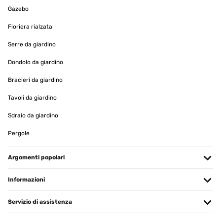
aufgeladen. Damit die Pumpe funktioniert, muss man nur den
Gazebo
Knopf auf der Rückseite des Solar Panels drücken und schon geht
es los (wenn alles angeschlossen ist). Wenn die Sonne scheint lädt
das Panel den Akku dann einfach immer wieder auf. Will man den
Fioriera rialzata
Brunnen ausmachen, einfach wieder den Knopf drücken.Bis zur 5
Sterne Perfektion reicht es nicht ganz: die Lämpchen brennen
Serre da giardino
auch am Tag, was zwar nicht stört, aber auch nicht viel bringt.
Wenn man kein gutes technisches Verständnis hat, dann ist die
Dondolo da giardino
Anleitung etwas schwierig zu verstehen. Man muss einfach nur
den Schlauch an die Pumpe schließen, die Pumpe mit ausreichend
Bracieri da giardino
Wasser bedecken (darauf achten, dass auch noch genug Wasser
die Pumpe bedeckt, wenn die Pumpe gestartet wird) und die Kabel
dann noch mit dem Solar Panel verbinden.Fazit: Super Brunnen,
Tavoli da giardino
der umweltfeundlich mit Solarenergie funktioniert und nach einer
Laufzeit von ca. 1 Monat gibt es bisher keine Probleme.
Sdraio da giardino
Amazon-Benutzer
Pergole
Tradurre
Argomenti popolari
VALUTAZIONE VERIFICATA
04/05/2024
Informazioni
super elegantná solárna fontána
Servizio di assistenza
valéria