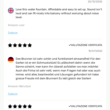
20/12/2025
Love this water fountain. Affordable and easy to set up. Sound isn’t
loud and can fit nicely into balcony without worrying about noise
level.
Amazon user
Tradurre
VALUTAZIONE VERIFICATA
15/07/2025
Dee Brunnen ist sehr schön und funktioniert einwandfrei! Für den
Garten ist er ein Schmuckstück! Es plätschert dahin wenn die
Sonne scheint, man kann ihn überall aufstellen wo man möchte!
Auch die Firma ist sehr nett, wenn man Fragen hat oder was auch
immer, wird alles beantwortet und Lösungen gefunden! Ich habe
grosse Freude mit dem Brunnen! Es lebt gleich der Garten!
Amazon-Benutzer
Tradurre
VALUTAZIONE VERIFICATA