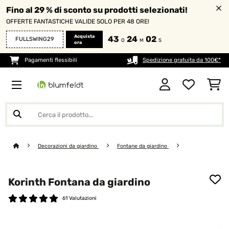
Fino al 29 % di sconto su prodotti selezionati!
OFFERTE FANTASTICHE VALIDE SOLO PER 48 ORE!
Acquista
43
24
02
FULLSWING29
O
M
S
ora
Pagamenti flessibili
Spedizione gratuita da 100€*
Decorazioni da giardino
Fontane da giardino
Korinth Fontana da giardino
61 Valutazioni