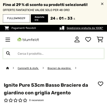
Fino al 29 % di sconto su prodotti selezionati!
OFFERTE FANTASTICHE VALIDE SOLO PER 48 ORE!
Acquista
24
01
33
FULLSWING29
O
M
S
ora
Pagamenti flessibili
Spedizione gratuita da 100€*
Caminetti & stufe
Bracieri da giardino
Ignite Pure 53cm Basso Braciere da
giardino con griglia Argento
0 recensioni