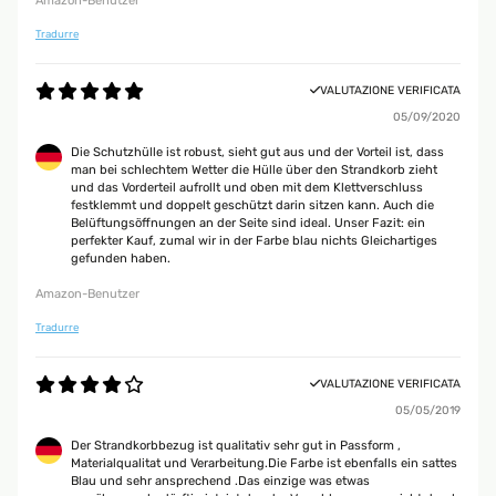
Amazon-Benutzer
Tradurre
VALUTAZIONE VERIFICATA
05/09/2020
Die Schutzhülle ist robust, sieht gut aus und der Vorteil ist, dass
man bei schlechtem Wetter die Hülle über den Strandkorb zieht
und das Vorderteil aufrollt und oben mit dem Klettverschluss
festklemmt und doppelt geschützt darin sitzen kann. Auch die
Belüftungsöffnungen an der Seite sind ideal. Unser Fazit: ein
perfekter Kauf, zumal wir in der Farbe blau nichts Gleichartiges
gefunden haben.
Amazon-Benutzer
Tradurre
VALUTAZIONE VERIFICATA
05/05/2019
Der Strandkorbbezug ist qualitativ sehr gut in Passform ,
Materialqualitat und Verarbeitung.Die Farbe ist ebenfalls ein sattes
Blau und sehr ansprechend .Das einzige was etwas