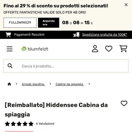
Fino al 29 % di sconto su prodotti selezionati!
OFFERTE FANTASTICHE VALIDE SOLO PER 48 ORE!
Acquista
08
08
14
FULLSWING29
O
M
S
ora
Pagamenti flessibili
Spedizione gratuita da 100€*
Arredo giardino
Cabine da spiaggia
[Reimballato] Hiddensee Cabina da
spiaggia
6 Valutazioni