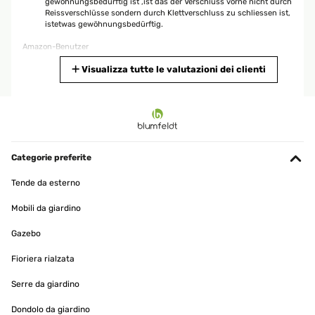
gewöhnungsbedürftig ist ,ist das der Verschluss vorne nicht durch
Reissverschlüsse sondern durch Klettverschluss zu schliessen ist,
istetwas gewöhnungsbedürftig.
Amazon-Benutzer
Tradurre
Visualizza tutte le valutazioni dei clienti
VALUTAZIONE VERIFICATA
16/05/2018
Der Strandkorb sieht sehr schön aus, original wie die am Meer. Die
Montage ist relativ einfach, braucht aber Zeit und eine zweite
Categorie preferite
Person. Das Montagezubehör liegt bei, man benötigt nur noch
einen Schraubendreher.Der Strandkorb ist schön bequem und
Tende da esterno
lässt sich in 5 Stufen verstellen, man kann sogar darin liegen. Für
Getränke gibt es zwei kleine Tische zum Ausklappen. Leichte
Mobili da giardino
Regenschauer und Wind hält er gut ab, und ist ein schöner
Hingucker im Garten.
Gazebo
Amazon-Benutzer
Fioriera rialzata
Tradurre
Serre da giardino
VALUTAZIONE VERIFICATA
Dondolo da giardino