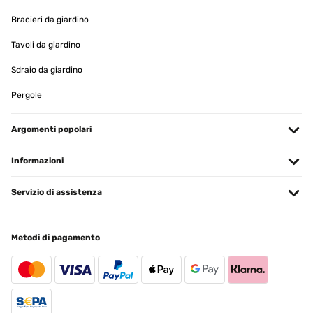
06/09/2017
Bracieri da giardino
A good, sturdy cover for my new strandkorb. The front flap has side
Velcro openings so that the whole thing does not have to be
Tavoli da giardino
removed to use the strandkorb.
Sdraio da giardino
Amazon user
Tradurre
Pergole
VALUTAZIONE VERIFICATA
Argomenti popolari
06/09/2017
Informazioni
I have always wanted a strandkorb and bought this following a
holiday on the Baltic coast where they are a common sight. It is
comfortable and much admired by friends and neighbours. It
Servizio di assistenza
arrived quickly but the packaging was rather flimsy and the
paintwork was slightly damaged, but nothing too serious. An
extravagant purchase but fun, and worth every penny! It took
around 2 hours to erect and it wasn't difficult to follow the pictorial
Metodi di pagamento
instructions. Unfortunately the "cuddle cushions" were missing so
I emailed Electronic Star who replied straight away that they would
sort it out in a few days. They did, but were unable to supply the
cushions so gave us a refund to cover the cost of replacements. I
was very impressed with their service. I also ordered a cover for it,
as I don't know how it would withstand a wet and snowy British
winter.