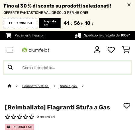
Fino al 30 % di sconto su prodotti selezionati!
OFFERTE FANTASTICHE VALIDE SOLO PER 48 ORE!
Acquista
41
56
18
FULLSWING30
O
M
S
ora
Pagamenti flessibili
Spedizione gratuita da 100€*
Caminetti & stufe
Stufe a gas
[Reimballato] Flagranti Stufa a Gas
0 recensioni
REIMBALLATO