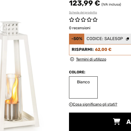
123,99 €
(IVA inclusa)
Scheda del prodotto
0 recensioni
-50%
CODICE:
SALE50P
RISPARMI:
62,00 €
Termini di utilizzo
COLORE:
Bianco
Cosa significano gli stati?
A