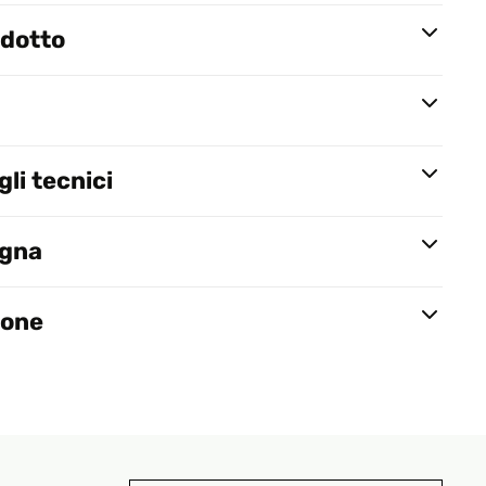
odotto
li tecnici
egna
ione