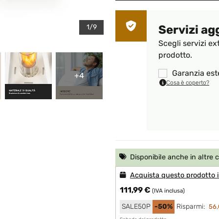
1/9
Servizi ag
Scegli servizi ex
prodotto.
Garanzia est
+4
Cosa è coperto?
Disponibile anche in altre 
Acquista questo prodotto i
111,99 €
(IVA inclusa)
SALE50P
-50%
Risparmi:
56,