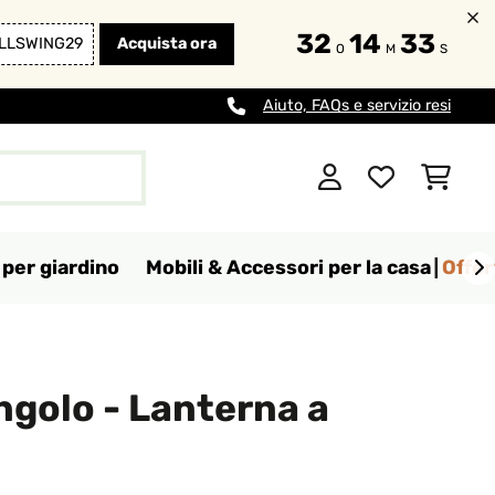
32
14
32
LLSWING29
Acquista ora
O
M
S
Aiuto, FAQs e servizio resi
per giardino
Mobili & Accessori per la casa
Offer
golo - Lanterna a