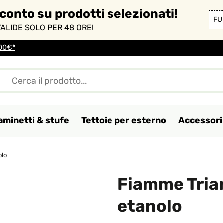
sconto su prodotti selezionati!
FU
ALIDE SOLO PER 48 ORE!
100€*
aminetti & stufe
Tettoie per esterno
Accessori 
olo
Fiamme Trian
etanolo