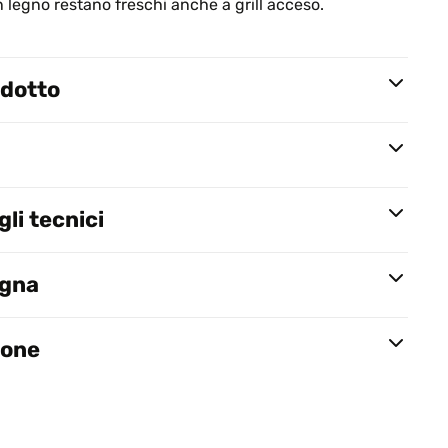
n legno restano freschi anche a grill acceso.
odotto
li tecnici
egna
ione