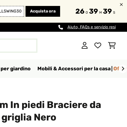
26
39
39
LLSWING30
Acquista ora
O
M
S
Aiuto, FAQs e servizio resi
per giardino
Mobili & Accessori per la casa
Offer
 In piedi Braciere da
 griglia Nero