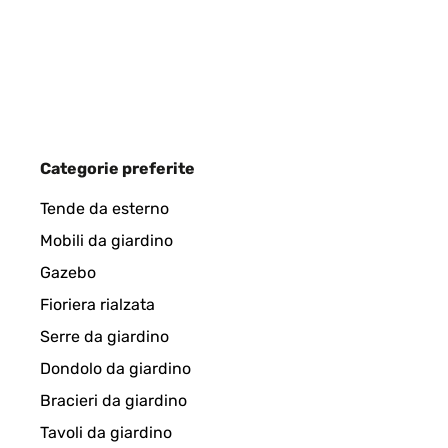
Perfetto facile da montare e ben funzionante
Utente Amazon
VALUTAZIONE VERIFICATA
26/12/2023
Categorie preferite
Bello
Tende da esterno
Mobili da giardino
Utente Amazon
Gazebo
Fioriera rialzata
VALUTAZIONE VERIFICATA
09/10/2023
Serre da giardino
Dondolo da giardino
Molto bello e anche grande,si può cucinare per un b
Bracieri da giardino
Tavoli da giardino
Utente Amazon