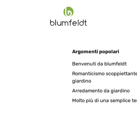
Argomenti popolari
Benvenuti da blumfeldt
Romanticismo scoppiettante
giardino
Arredamento da giardino
Molto più di una semplice te
el po di persone,la pecca forse il materiale di spessore fine però