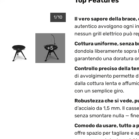
Top Features
1/10
Il vero sapore della brace, 
autentico avvolgono ogni in
nessun grill elettrico può re
Cottura uniforme, senza b
+5
dondola liberamente sopra l
garantendo una doratura o
Controllo preciso della t
di avvolgimento permette di
dalla cottura lenta e affumi
con un semplice giro.
Robustezza che si vede, pu
d'acciaio da 1,5 mm. Il cass
senza smontare nulla — fine 
Comodo da usare, tutto a p
offre spazio per tagliare e 