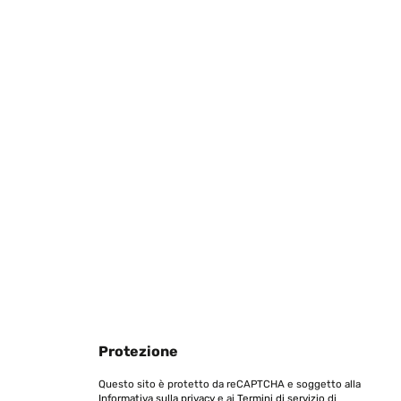
Tradurre
en intégralité et non endommagé Montage facile qualité
avec son système et sympa même si sa bouge pour
Tradurre
Protezione
Tradurre
Questo sito è protetto da reCAPTCHA e soggetto alla
Informativa sulla privacy
e ai
Termini di servizio
di