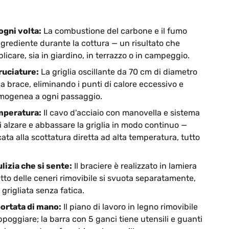
ogni volta:
La combustione del carbone e il fumo
grediente durante la cottura — un risultato che
plicare, sia in giardino, in terrazzo o in campeggio.
ruciature:
La griglia oscillante da 70 cm di diametro
a brace, eliminando i punti di calore eccessivo e
mogenea a ogni passaggio.
emperatura:
Il cavo d'acciaio con manovella e sistema
 alzare e abbassare la griglia in modo continuo —
cata alla scottatura diretta ad alta temperatura, tutto
lizia che si sente:
Il braciere è realizzato in lamiera
etto delle ceneri rimovibile si svuota separatamente,
grigliata senza fatica.
ortata di mano:
Il piano di lavoro in legno rimovibile
appoggiare; la barra con 5 ganci tiene utensili e guanti