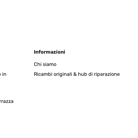
Tradurre
Informazioni
Chi siamo
 in
Ricambi originali & hub di riparazione
Tradurre
rrazza
 nel complesso qualità prezzo ci sta eccome