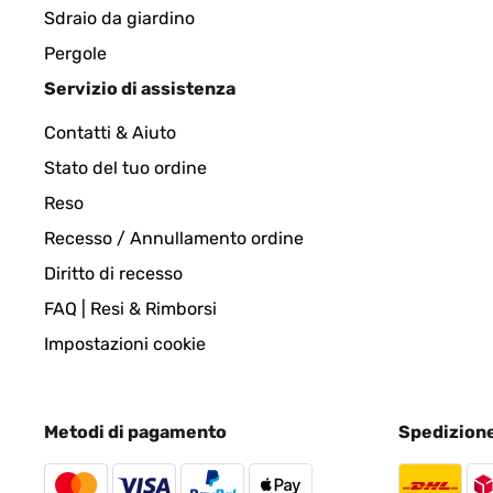
Sdraio da giardino
Pergole
VALUTAZIONE VERIFICATA
29/08/2023
Servizio di assistenza
Contatti & Aiuto
A part d'énormes problèmes de logistique produit
et épaisseur du métal léger le feux les braises se
Stato del tuo ordine
retourner les grillades.j'aime ce produit malgré to
Reso
Recesso / Annullamento ordine
Utilisateur d'Amazon
Diritto di recesso
FAQ | Resi & Rimborsi
VALUTAZIONE VERIFICATA
16/07/2023
Impostazioni cookie
Di questo prodotto ho apprezzato il design e la prati
Metodi di pagamento
Spedizion
Utente Amazon