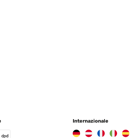
 arrivé chez-moi emballage ouvert heureusement matériel présent 
 font bien vec charbon ou bois le réglage en hauteur de la grille 
ut je le recommande
cità di utilizzo! Facile da montare! Lo consiglio!
e
Internazionale