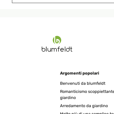
Argomenti popolari
ng , selbst im Winter in meinem Wintergarten absolut ausreichend.
Benvenuti da blumfeldt
Romanticismo scoppiettante
giardino
Arredamento da giardino
Molto più di una semplice te