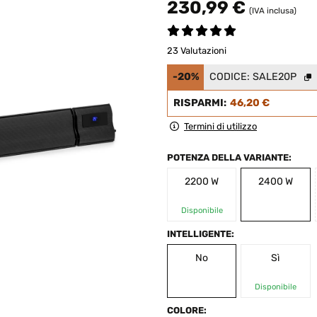
230,99 €
(IVA inclusa)
23 Valutazioni
-20%
CODICE:
SALE20P
RISPARMI:
46,20 €
Termini di utilizzo
POTENZA DELLA VARIANTE:
2200 W
2400 W
Disponibile
INTELLIGENTE:
No
Sì
Disponibile
COLORE: