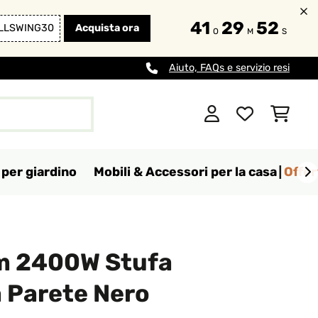
41
29
52
LLSWING30
Acquista ora
O
M
S
Aiuto, FAQs e servizio resi
per giardino
Mobili & Accessori per la casa
Offer
m 2400W Stufa
a Parete Nero