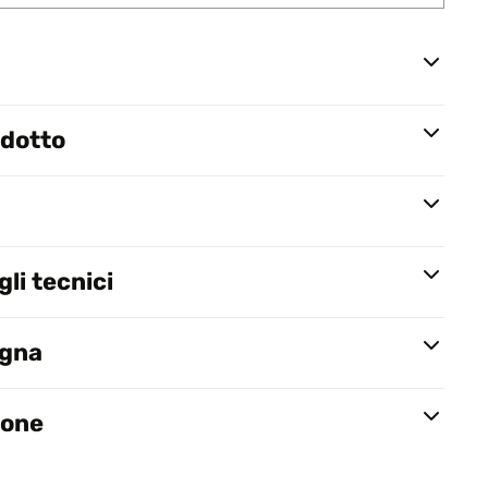
odotto
li tecnici
egna
ione