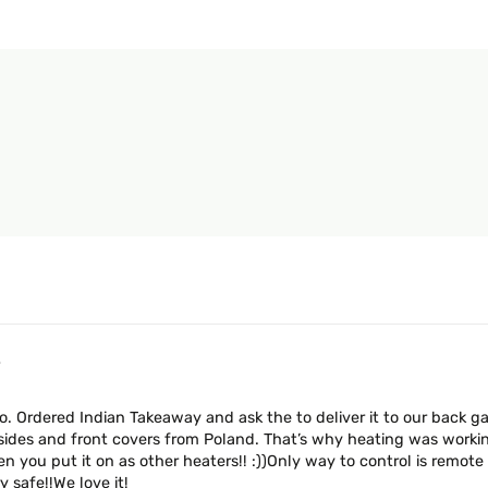
6
 Ordered Indian Takeaway and ask the to deliver it to our back gar
ides and front covers from Poland. That’s why heating was working 
ou put it on as other heaters!! :))Only way to control is remote c
 safe!!We love it!