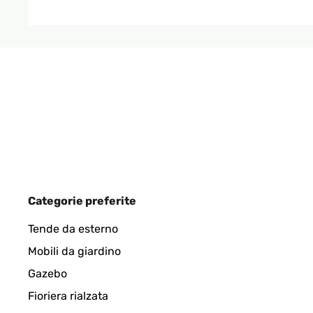
Amazon-Benutzer
VALUTAZIONE VERIFICATA
16/01/2026
Super Gerät tuht was tuhen soll!
Amazon-Benutzer
VALUTAZIONE VERIFICATA
15/12/2025
Categorie preferite
Wirklich top. Optisch ein Hingucker und die Leistu
Tende da esterno
Mobili da giardino
Amazon-Benutzer
Gazebo
Fioriera rialzata