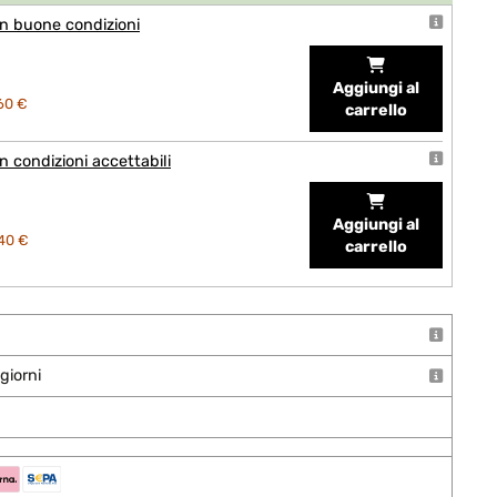
n buone condizioni
Aggiungi al
60 €
carrello
 condizioni accettabili
Aggiungi al
40 €
carrello
giorni