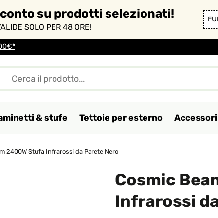
sconto su prodotti selezionati!
FU
ALIDE SOLO PER 48 ORE!
100€*
aminetti & stufe
Tettoie per esterno
Accessori 
 2400W Stufa Infrarossi da Parete Nero
Cosmic Bea
Infrarossi d