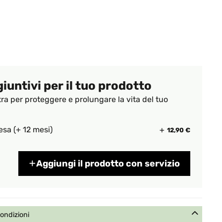
giuntivi per il tuo prodotto
tra per proteggere e prolungare la vita del tuo
esa (+ 12 mesi)
12,90 €
Aggiungi il prodotto con servizio
condizioni