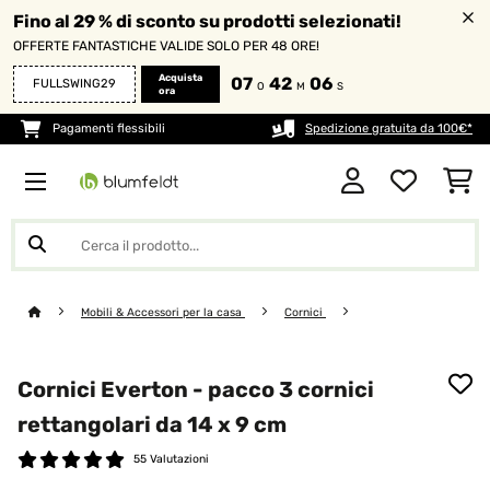
Fino al 29 % di sconto su prodotti selezionati!
OFFERTE FANTASTICHE VALIDE SOLO PER 48 ORE!
Acquista
07
42
05
FULLSWING29
O
M
S
ora
Pagamenti flessibili
Spedizione gratuita da 100€*
Mobili & Accessori per la casa
Cornici
Cornici Everton - pacco 3 cornici
rettangolari da 14 x 9 cm
55 Valutazioni