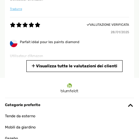
Tradurre
VALUTAZIONE VERIFICATA
28/01/2025
Parfait idéal pour les paints diamond
Utilisateur d'Amazon
Tradurre
Visualizza tutte le valutazioni dei clienti
VALUTAZIONE VERIFICATA
19/01/2025
produit bien emballé, belle qualité.
Categorie preferite
Utilisateur d'Amazon
Tende da esterno
Tradurre
Mobili da giardino
VALUTAZIONE VERIFICATA
Gazebo