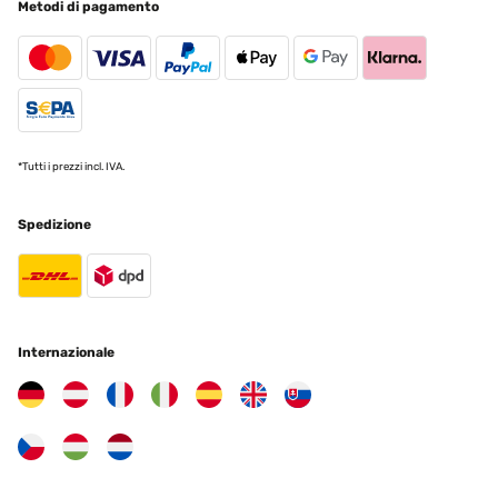
Metodi di pagamento
Utilisateur d'Amazon
Tradurre
VALUTAZIONE VERIFICATA
18/12/2024
Correspond à mes attentes et emballage soigné
*Tutti i prezzi incl. IVA.
Utilisateur d'Amazon
Spedizione
Tradurre
VALUTAZIONE VERIFICATA
07/11/2024
Internazionale
molto soddisfatto
Utente Amazon
Tradurre