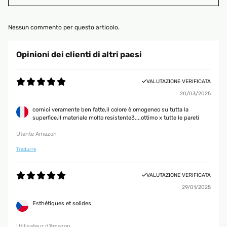
Nessun commento per questo articolo.
Opinioni dei clienti di altri paesi
VALUTAZIONE VERIFICATA
20/03/2025
cornici veramente ben fatte,il colore è omogeneo su tutta la
superfice,il materiale molto resistente3....ottimo x tutte le pareti
Utente Amazon
Tradurre
VALUTAZIONE VERIFICATA
29/01/2025
Esthétiques et solides.
Utilisateur d'Amazon