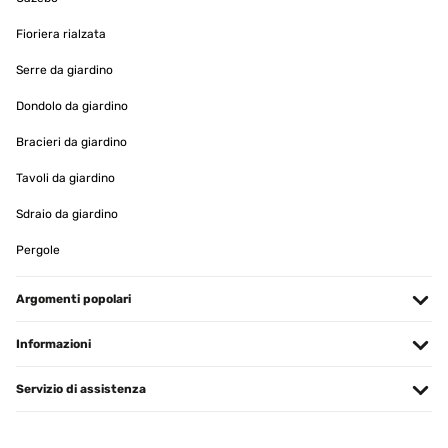
15/01/2025
Fioriera rialzata
produit conforme a mon attente
Serre da giardino
Utilisateur d'Amazon
Dondolo da giardino
Tradurre
Bracieri da giardino
Tavoli da giardino
VALUTAZIONE VERIFICATA
11/01/2025
Sdraio da giardino
article conforme a la photo,tres jolie rendu
Pergole
Utilisateur d'Amazon
Argomenti popolari
Tradurre
Informazioni
VALUTAZIONE VERIFICATA
07/01/2025
Servizio di assistenza
Pour y mettre des Diamond Painting ! Très bon rapport qualité/prix ️