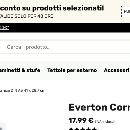
sconto su prodotti selezionati!
FU
ALIDE SOLO PER 48 ORE!
100€*
aminetti & stufe
Tettoie per esterno
Accessori 
ornice DIN A3 41 x 28,7 cm
Everton Corn
17,99 €
(IVA inclusa)