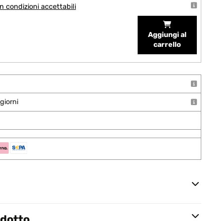
 condizioni accettabili
Aggiungi al
carrello
giorni
odotto