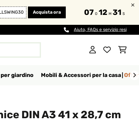
07
12
29
LLSWING30
Acquista ora
O
M
S
Aiuto, FAQs e servizio resi
per giardino
Mobili & Accessori per la casa
Offer
ice DIN A3 41 x 28,7 cm