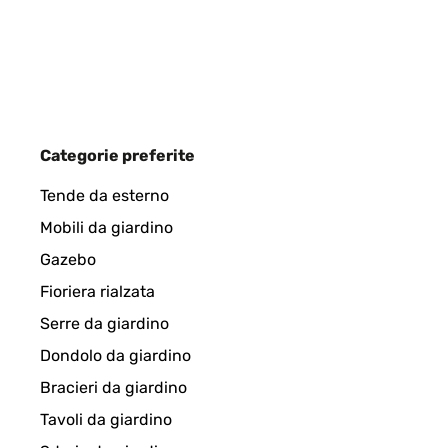
Amazon-Benutzer
VALUTAZIONE VERIFICATA
30/12/2024
Categorie preferite
Der Bilderrahmen entspricht absolut meinen Vorst
Tende da esterno
Mobili da giardino
Amazon-Benutzer
Gazebo
Fioriera rialzata
VALUTAZIONE VERIFICATA
30/07/2024
Serre da giardino
Dondolo da giardino
Produit conforme à la commande
Bracieri da giardino
Tavoli da giardino
Utilisateur d'Amazon