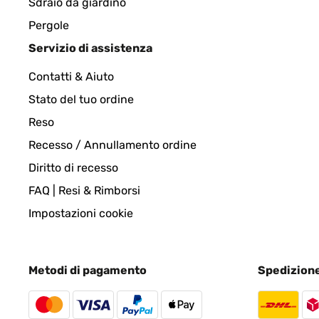
Sdraio da giardino
Pergole
VALUTAZIONE VERIFICATA
30/05/202
Servizio di assistenza
Contatti & Aiuto
Rahmen Gerne wieder
Stato del tuo ordine
Reso
Amazon-Benutzer
Recesso / Annullamento ordine
Diritto di recesso
VALUTAZIONE VERIFICATA
28/05/202
FAQ | Resi & Rimborsi
Good frame, value for money. Would recommend.
Impostazioni cookie
Amazon-Benutzer
Metodi di pagamento
Spedizion
VALUTAZIONE VERIFICATA
24/04/202