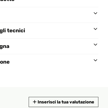
li tecnici
egna
ione
Inserisci la tua valutazione