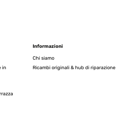
Tradurre
Informazioni
an
Chi siamo
 in
Ricambi originali & hub di riparazione
Tradurre
rrazza
Tradurre