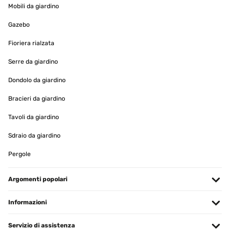
Mobili da giardino
VALUTAZIONE VERIFICATA
Gazebo
28/01/2025
Fioriera rialzata
Parfait idéal pour les paints diamond
Serre da giardino
Utilisateur d'Amazon
Dondolo da giardino
Tradurre
Bracieri da giardino
Tavoli da giardino
VALUTAZIONE VERIFICATA
19/01/2025
Sdraio da giardino
produit bien emballé, belle qualité.
Pergole
Utilisateur d'Amazon
Argomenti popolari
Tradurre
Informazioni
VALUTAZIONE VERIFICATA
16/01/2025
Servizio di assistenza