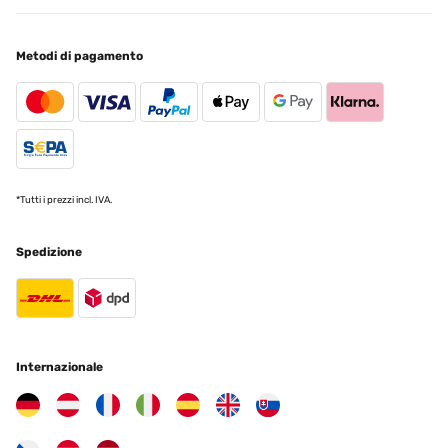
Lieferung, Verpackung und Qualität sehr gut
Metodi di pagamento
Amazon-Benutzer
Tradurre
VALUTAZIONE VERIFICATA
16/01/2025
Ware wie beschrieben einwandfrei verpackt und schnelle
*Tutti i prezzi incl. IVA.
Lieferung!!!
Amazon-Benutzer
Spedizione
Tradurre
VALUTAZIONE VERIFICATA
15/01/2025
Internazionale
produit conforme a mon attente
Utilisateur d'Amazon