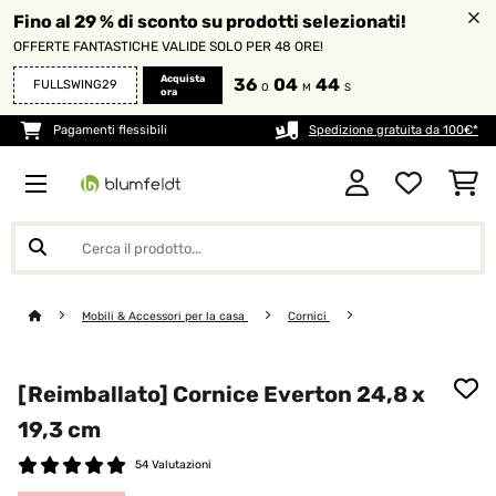
Fino al 29 % di sconto su prodotti selezionati!
OFFERTE FANTASTICHE VALIDE SOLO PER 48 ORE!
Acquista
36
04
43
FULLSWING29
O
M
S
ora
Pagamenti flessibili
Spedizione gratuita da 100€*
Mobili & Accessori per la casa
Cornici
[Reimballato] Cornice Everton 24,8 x
19,3 cm
54 Valutazioni