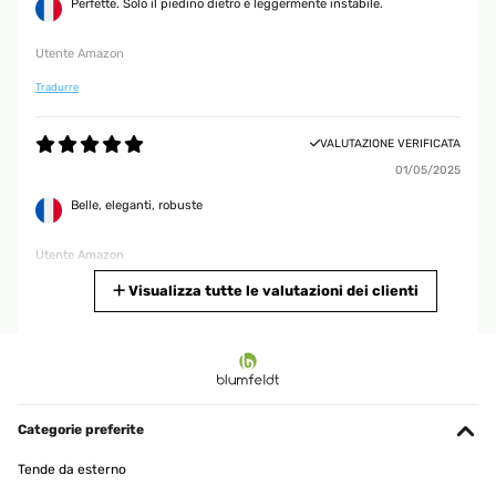
Perfette. Solo il piedino dietro è leggermente instabile.
Utente Amazon
Tradurre
VALUTAZIONE VERIFICATA
01/05/2025
Belle, eleganti, robuste
Utente Amazon
Tradurre
Visualizza tutte le valutazioni dei clienti
VALUTAZIONE VERIFICATA
29/01/2025
Esthétiques et solides.
Categorie preferite
Utilisateur d'Amazon
Tende da esterno
Tradurre