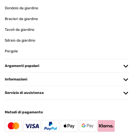
Utilisateur d'Amazon
Dondolo da giardino
Tradurre
Bracieri da giardino
Tavoli da giardino
VALUTAZIONE VERIFICATA
11/01/2025
Sdraio da giardino
article conforme a la photo,tres jolie rendu
Pergole
Utilisateur d'Amazon
Argomenti popolari
Tradurre
Informazioni
VALUTAZIONE VERIFICATA
07/01/2025
Servizio di assistenza
Pour y mettre des Diamond Painting ! Très bon rapport qualité/prix ️
Metodi di pagamento
Utilisateur d'Amazon
Tradurre