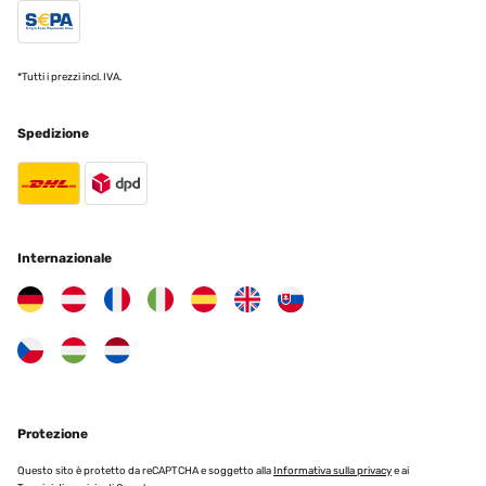
VALUTAZIONE VERIFICATA
18/12/2024
Correspond à mes attentes et emballage soigné
*Tutti i prezzi incl. IVA.
Utilisateur d'Amazon
Spedizione
Tradurre
VALUTAZIONE VERIFICATA
30/05/2024
Internazionale
Rahmen Gerne wieder
Amazon-Benutzer
Tradurre
VALUTAZIONE VERIFICATA
Protezione
24/04/2024
Questo sito è protetto da reCAPTCHA e soggetto alla
Quadratischer Bilderrahmen Nach einiger Zeit der Suche nach
Informativa sulla privacy
e ai