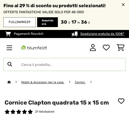
Fino al 29 % di sconto su prodotti selezionati!
OFFERTE FANTASTICHE VALIDE SOLO PER 48 ORE!
Acquista
30
17
36
FULLSWING29
O
M
S
ora
Pagamenti flessibili
Spedizione gratuita da 100€*
Mobili & Accessori per la casa
Cornici
Cornice Clapton quadrata 15 x 15 cm
21 Valutazioni