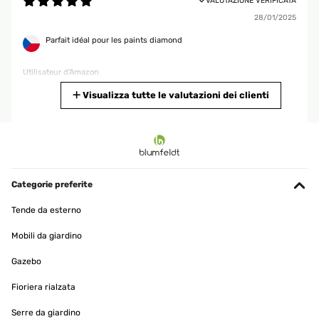
VALUTAZIONE VERIFICATA
28/01/2025
Parfait idéal pour les paints diamond
Utilisateur d'Amazon
Tradurre
Visualizza tutte le valutazioni dei clienti
VALUTAZIONE VERIFICATA
19/01/2025
produit bien emballé, belle qualité.
Categorie preferite
Utilisateur d'Amazon
Tende da esterno
Tradurre
Mobili da giardino
VALUTAZIONE VERIFICATA
Gazebo
15/01/2025
Fioriera rialzata
produit conforme a mon attente
Serre da giardino