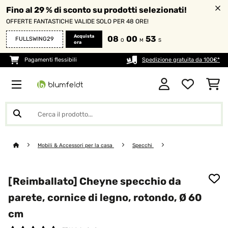
Fino al 29 % di sconto su prodotti selezionati!
OFFERTE FANTASTICHE VALIDE SOLO PER 48 ORE!
Acquista
08
00
52
FULLSWING29
O
M
S
ora
Pagamenti flessibili
Spedizione gratuita da 100€*
Mobili & Accessori per la casa
Specchi
[Reimballato] Cheyne specchio da
parete, cornice di legno, rotondo, Ø 60
cm