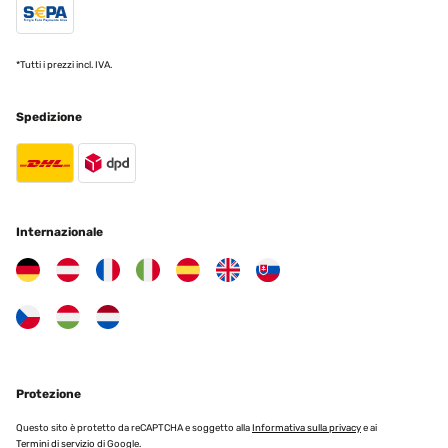
Tradurre
VALUTAZIONE VERIFICATA
*Tutti i prezzi incl. IVA.
01/03/2022
Spedizione
Lo he comprado como espejo de baño y queda perfecto, mucho
más bonito en directo que en foto
Usuario/a de amazon
Tradurre
Internazionale
VALUTAZIONE VERIFICATA
23/12/2021
Arrivé plus vite que prévu et très bien protégé double emballage, le
top ! Ce miroir peut être installé sur un mur aussi bien à l’horizontal
que vertical. De mon côté je l’ai positionné sur un meuble. Il est
vraiment magnifique et de très bonne qualité. Effet mosaïque
autour, je suis ravie de cet achat. Prix abordable
Protezione
Utilisateur d'Amazon
Questo sito è protetto da reCAPTCHA e soggetto alla
Informativa sulla privacy
e ai
Tradurre
Termini di servizio
di Google.