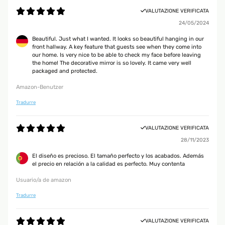
VALUTAZIONE VERIFICATA
24/05/2024
Beautiful. Just what I wanted. It looks so beautiful hanging in our
front hallway. A key feature that guests see when they come into
our home. Is very nice to be able to check my face before leaving
the home! The decorative mirror is so lovely. It came very well
packaged and protected.
Amazon-Benutzer
Tradurre
VALUTAZIONE VERIFICATA
28/11/2023
El diseño es precioso. El tamaño perfecto y los acabados. Además
el precio en relación a la calidad es perfecto. Muy contenta
Usuario/a de amazon
Tradurre
VALUTAZIONE VERIFICATA