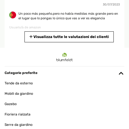
30/07/2023
Un poco más pequeño,pero no había medidas más grande pero en
el lugar que lo pongas lo único que vas a ver es elegancia
Usuario/a de amazon
Tradurre
Visualizza tutte le valutazioni dei clienti
VALUTAZIONE VERIFICATA
27/01/2023
empty
Categorie preferite
Utilisateur d'Amazon
Tende da esterno
Tradurre
Mobili da giardino
VALUTAZIONE VERIFICATA
Gazebo
28/12/2022
Fioriera rialzata
Ho destinato lo specchio all'ingresso. Ottimo il sistema di fissaggio
idoneo al suo peso e che non lascia aloni dopo la pulizia. La cornice
Serre da giardino
a mosaico ha una bella riflessione. Lo consiglio vivamente.