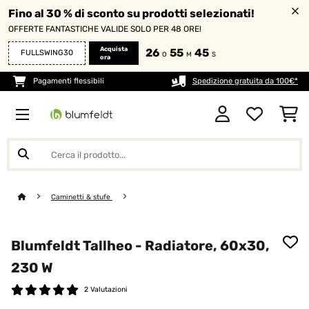
Fino al 30 % di sconto su prodotti selezionati!
OFFERTE FANTASTICHE VALIDE SOLO PER 48 ORE!
Acquista
26
55
43
FULLSWING30
O
M
S
ora
Pagamenti flessibili
Spedizione gratuita da 100€*
Caminetti & stufe
Blumfeldt Tallheo - Radiatore, 60x30,
230 W
2 Valutazioni