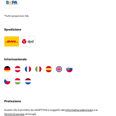
VALUTAZIONE VERIFICATA
26/03/2024
*Tutti i prezzi incl. IVA.
Lovely frames and easy to remove the back they look great on my
fireplace
Amazon-Benutzer
Spedizione
Tradurre
VALUTAZIONE VERIFICATA
15/09/2023
Internazionale
trés beau belle finition et trés bien emballé rien à redire
Utilisateur d'Amazon
Tradurre
VALUTAZIONE VERIFICATA
Protezione
14/07/2023
Questo sito è protetto da reCAPTCHA e soggetto alla
Informativa sulla privacy
e ai
I have to say, I was pleasantly surprised. This frame with mount is
Termini di servizio
di Google.
simply beautiful…