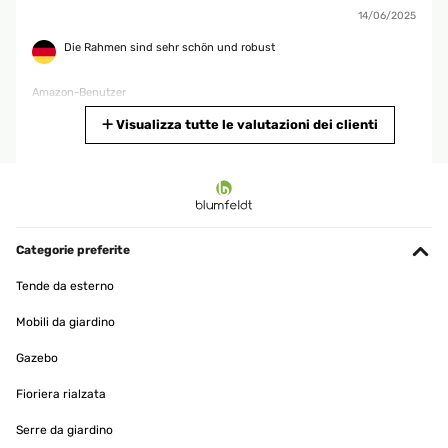
14/06/2025
Die Rahmen sind sehr schön und robust
Amazon-Benutzer
Tradurre
Visualizza tutte le valutazioni dei clienti
VALUTAZIONE VERIFICATA
16/01/2025
Quality is good and has nice stable structure. It looks pretty and
changes the atmosphere in a positive way.
Categorie preferite
Amazon user
Tende da esterno
Tradurre
Mobili da giardino
Gazebo
VALUTAZIONE VERIFICATA
12/12/2024
Fioriera rialzata
Bien
Serre da giardino