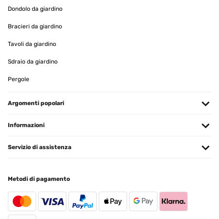
Utilisateur d'Amazon
Dondolo da giardino
Tradurre
Bracieri da giardino
Tavoli da giardino
VALUTAZIONE VERIFICATA
08/11/2024
Sdraio da giardino
Bella cornice e di ottima qualità’ per il prezzo pagato
Pergole
Utente Amazon
Argomenti popolari
Tradurre
Informazioni
VALUTAZIONE VERIFICATA
03/11/2024
Servizio di assistenza
Satisfait
Metodi di pagamento
Utilisateur d'Amazon
Tradurre