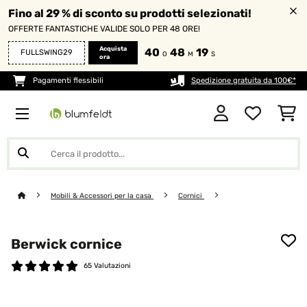
Fino al 29 % di sconto su prodotti selezionati!
OFFERTE FANTASTICHE VALIDE SOLO PER 48 ORE!
Acquista
40
48
19
FULLSWING29
O
M
S
ora
Pagamenti flessibili
Spedizione gratuita da 100€*
Mobili & Accessori per la casa
Cornici
Berwick cornice
65 Valutazioni