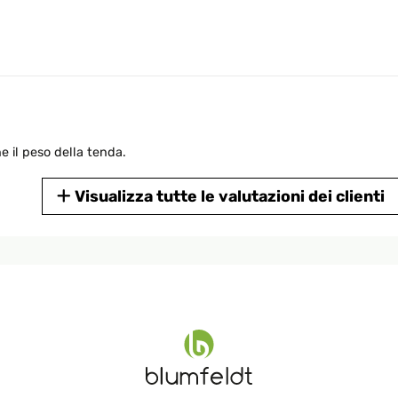
 il peso della tenda.
Visualizza tutte le valutazioni dei clienti
der Badewanne,die eh nicht benutzt wird angebracht.So kann ich
zt immer einen Badewannen Wäscheständer auf der BW stehen und d