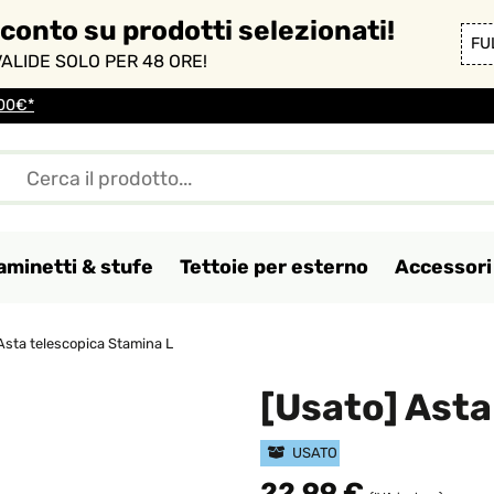
sconto su prodotti selezionati!
FU
ALIDE SOLO PER 48 ORE!
100€*
aminetti & stufe
Tettoie per esterno
Accessori 
Asta telescopica Stamina L
[Usato] Asta
USATO
22,99 €