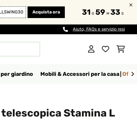
31
59
32
LLSWING30
Acquista ora
O
M
S
Aiuto, FAQs e servizio resi
per giardino
Mobili & Accessori per la casa
Offer
 telescopica Stamina L