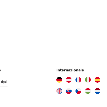
chte
e
Internazionale
e.