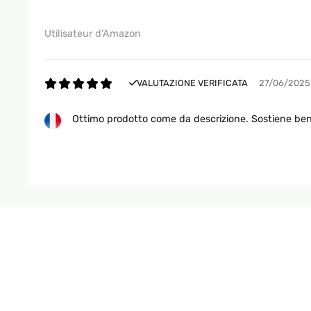
Utilisateur d'Amazon
VALUTAZIONE VERIFICATA
27/06/2025
Ottimo prodotto come da descrizione. Sostiene bene
Utente Amazon
VALUTAZIONE VERIFICATA
19/02/2025
Gute Alternative für,s Bad.Hab die Stange über 
mehr brauch ich sie nicht.Denn ich hatte bis jet
perfekte Lösung.