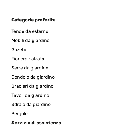
Amazon-Benutzer
Categorie preferite
VALUTAZIONE VERIFICATA
09/12/2024
Tende da esterno
Ja hält so wie es sein muss
Mobili da giardino
Gazebo
Amazon-Benutzer
Fioriera rialzata
Serre da giardino
VALUTAZIONE VERIFICATA
28/11/2024
Dondolo da giardino
Bracieri da giardino
Die Stange hat mir bei der Fensterdekoration zu W
Tavoli da giardino
Sdraio da giardino
Amazon-Benutzer
Pergole
Servizio di assistenza