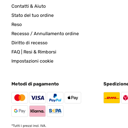
VALUTAZIONE VERIFICATA
26/11/2024
Contatti & Aiuto
Stato del tuo ordine
Ließ sich gut anbringen, klappte besser als ich da
Reso
Recesso / Annullamento ordine
Amazon-Benutzer
Diritto di recesso
FAQ | Resi & Rimborsi
VALUTAZIONE VERIFICATA
18/11/2024
Impostazioni cookie
TOP Artikel, sehr zu empfehlen!
Metodi di pagamento
Spedizion
Amazon-Benutzer
VALUTAZIONE VERIFICATA
17/11/2024
Produit conforme à la description et à ma recherch
*Tutti i prezzi incl. IVA.