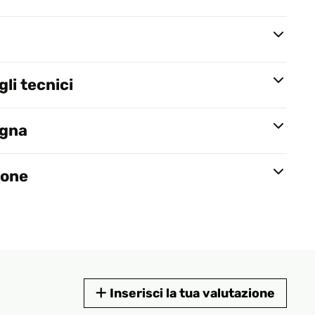
li tecnici
egna
ione
Inserisci la tua valutazione