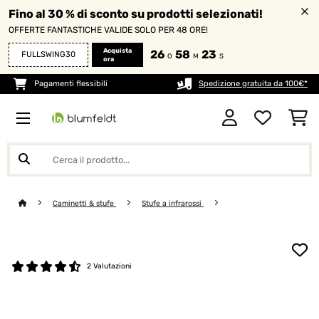
Fino al 30 % di sconto su prodotti selezionati!
OFFERTE FANTASTICHE VALIDE SOLO PER 48 ORE!
Acquista
26
58
23
FULLSWING30
O
M
S
ora
Pagamenti flessibili
Spedizione gratuita da 100€*
Caminetti & stufe
Stufe a infrarossi
2 Valutazioni