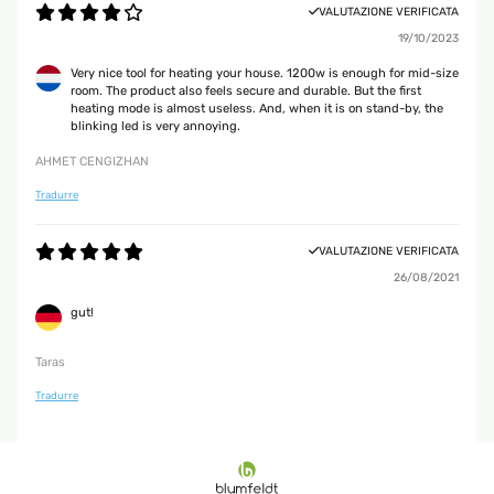
VALUTAZIONE VERIFICATA
19/10/2023
Very nice tool for heating your house. 1200w is enough for mid-size
room. The product also feels secure and durable. But the first
heating mode is almost useless. And, when it is on stand-by, the
blinking led is very annoying.
AHMET CENGIZHAN
Tradurre
VALUTAZIONE VERIFICATA
26/08/2021
gut!
Taras
Tradurre