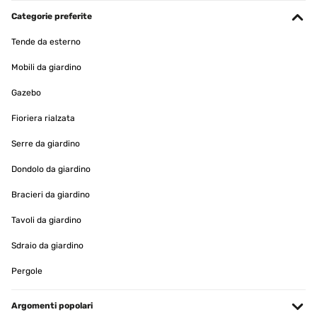
Ich habe 40€ bezahlt und mich auf die Rezensionen verlassen. Ich
wurde nicht enttäuscht. Ich habe eine dreiteilige Wand von dem
Categorie preferite
bespannten Stoff befreit und stattdessen den Blättervorhang mit
Kabelbindern angebracht. Die obere Hälfte wurde auch auf der
Tende da esterno
Rückseite mit den Blättern verkleidet. So kann der Wind
durchwehen und dennoch bleibt der Sichtschutz bestehen. Über
Mobili da giardino
die Haltbarkeit kann ich noch nichts sagen, nur dass beim
Befestigen an den Holzrahmen ein einziges Blatt abgegangen war.
Gazebo
Ansonsten macht die Verarbeitung einen guten Eindruck.
Amazon-Benutzer
Fioriera rialzata
Tradurre
Serre da giardino
Dondolo da giardino
VALUTAZIONE VERIFICATA
21/05/2025
Bracieri da giardino
Très satisfaite ce ce pare vue acheté en 3 exemplaires « lierres » s
Tavoli da giardino
intégrant parfaitement entre des haies déjà existantes et en
attendant des repousses - De plus livraison extrêmement rapide -
Sdraio da giardino
Marie-Christine
Pergole
Tradurre
Argomenti popolari
VALUTAZIONE VERIFICATA