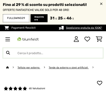
Fino al 29 % di sconto su prodotti selezionati!
OFFERTE FANTASTICHE VALIDE SOLO PER 48 ORE!
Acquista
31
25
46
FULLSWING29
O
M
S
ora
Pagamenti flessibili
Spedizione gratuita da 100€*
Tettoie per esterno
Tende da esterno e siepi artificiali
65 Valutazioni