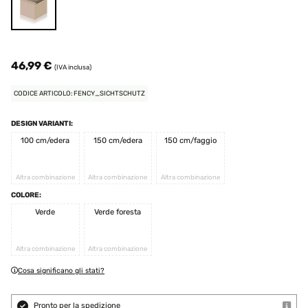
46,99 €
(IVA inclusa)
CODICE ARTICOLO: FENCY_SICHTSCHUTZ
DESIGN VARIANTI:
100 cm/edera
150 cm/edera
150 cm/faggio
Altra combinazione
Altra combinazione
Altra combinazione
COLORE:
Verde
Verde foresta
Altra combinazione
Altra combinazione
Cosa significano gli stati?
Pronto per la spedizione