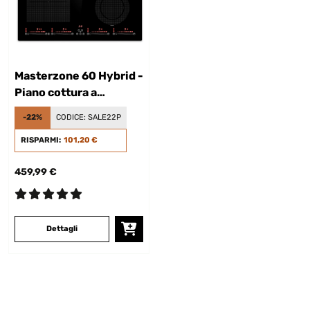
Masterzone 60 Hybrid -
Piano cottura a
induzione, incasso, 4
-22%
CODICE:
SALE22P
zone flex,
ThermoBoost, Smart
RISPARMI:
101,20 €
Flex, 9600 watt
459,99 €
Dettagli